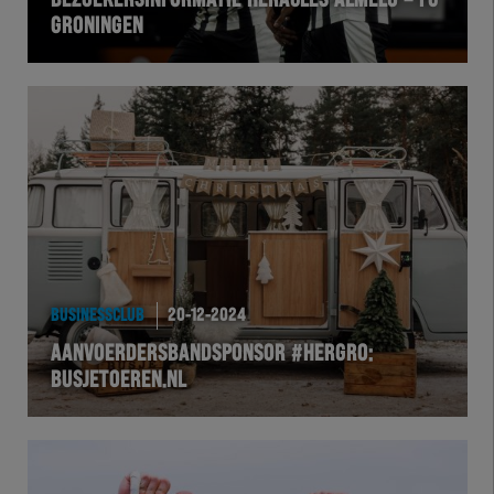
BEZOEKERSINFORMATIE HERACLES ALMELO – FC
GRONINGEN
VOLHER
HERTEL
Natuurgras
Wedstrijd
Heracles
BUSINESSCLUB
20-12-2024
BusinessClub
AANVOERDERSBANDSPONSOR #HERGRO:
BUSJETOEREN.NL
Foundation
Herakids