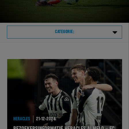
CATEGORIE:
Laatste
VVVHER
TELHER
HERVOL
HEREXC
HERACLES
21-12-2024
EXCHER