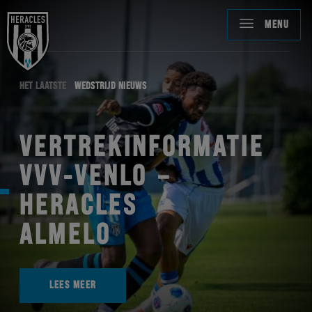
MENU
HET LAATSTE
WEDSTRIJD NIEUWS
VERTREKINFORMATIE
VVV-VENLO –
HERACLES
ALMELO
LEES MEER