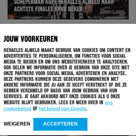
SCHEPERMAN KOPT HERACLES ALMELO NAAR
ACHTSTE FINALES KNVB BEKER
JOUW VOORKEUREN
Heracles Almelo maakt gebruik van cookies om content en
advertenties te personaliseren, om functies voor social
media te bieden en om ons websiteverkeer te analyseren.
Ook delen we informatie over je gebruik van onze site met
onze partners voor social media, adverteren en analyse.
Deze partners kunnen deze gegevens combineren met
andere informatie die jij aan ze heeft verstrekt of die ze
hebben verzameld op basis van jouw gebruik van hun
HERACLES
19-12-2024
services. Je gaat akkoord met onze cookies als u onze
website blijft gebruiken. Lees er meer over in
ons
DE FOTO’S VAN HERACLES ALMELO – N.E.C.
cookiebeleid
of
het beleid van Google
.
WEIGEREN
ACCEPTEREN