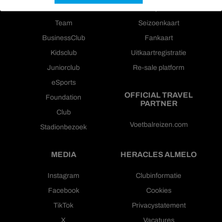
Nieuws
Wedstrijdkaarten
Team
Seizoenkaart
BusinessClub
Fankaart
Kidsclub
Uitkaartregistratie
Juniorclub
Re-sale platform
eSports
OFFICIAL TRAVEL
Foundation
PARTNER
Club
Voetbalreizen.com
Stadionbezoek
MEDIA
HERACLES ALMELO
Instagram
Clubinformatie
Facebook
Cookies
TikTok
Privacystatement
X
Vacatures