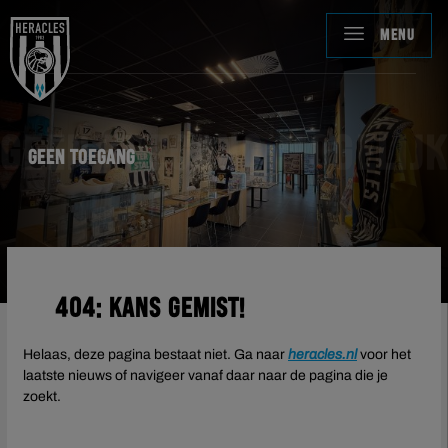
MENU
GEEN TOEGANG MOGELIJK
Geen toegang
404: Kans gemist!
Helaas, deze pagina bestaat niet. Ga naar
heracles.nl
voor het
laatste nieuws of navigeer vanaf daar naar de pagina die je
zoekt.