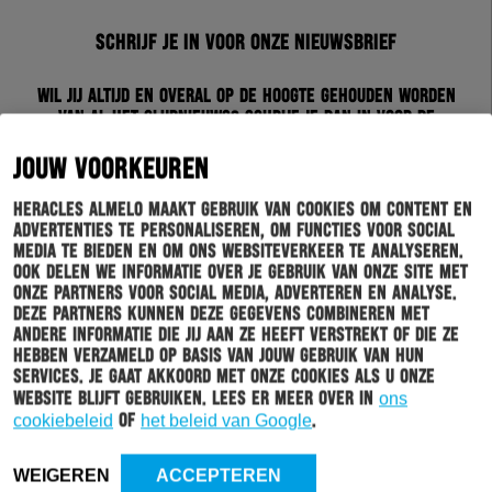
Schrijf je in voor onze nieuwsbrief
Wil jij altijd en overal op de hoogte gehouden worden
van al het clubnieuws? Schrijf je dan in voor de
nieuwsbrief van Heracles Almelo. Doordat je zelf aan
kan geven welk nieuws jij van ons wil ontvangen,
JOUW VOORKEUREN
sturen wij alleen nieuws wat voor jou relevant is.
Heracles Almelo maakt gebruik van cookies om content en
advertenties te personaliseren, om functies voor social
INSCHRIJVEN
media te bieden en om ons websiteverkeer te analyseren.
Ook delen we informatie over je gebruik van onze site met
onze partners voor social media, adverteren en analyse.
Deze partners kunnen deze gegevens combineren met
andere informatie die jij aan ze heeft verstrekt of die ze
hebben verzameld op basis van jouw gebruik van hun
services. Je gaat akkoord met onze cookies als u onze
website blijft gebruiken. Lees er meer over in
ons
cookiebeleid
of
het beleid van Google
.
HOOFDMENU
TICKETS
WEIGEREN
ACCEPTEREN