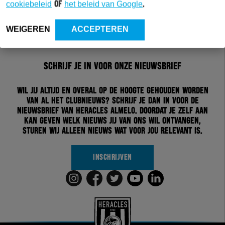
cookiebeleid
of
het beleid van Google
.
WEIGEREN
ACCEPTEREN
Schrijf je in voor onze nieuwsbrief
Wil jij altijd en overal op de hoogte gehouden worden
van al het clubnieuws? Schrijf je dan in voor de
nieuwsbrief van Heracles Almelo. Doordat je zelf aan
kan geven welk nieuws jij van ons wil ontvangen,
sturen wij alleen nieuws wat voor jou relevant is.
INSCHRIJVEN