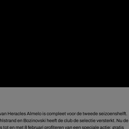
 van Heracles Almelo is compleet voor de tweede seizoenshelft.
lstrand en Bozinovski heeft de club de selectie versterkt. Nu de
tot en met 8 februari profiteren van een speciale actie: gratis