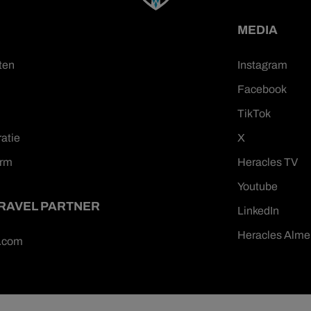
MEDIA
ten
Instagram
Facebook
TikTok
ratie
X
orm
Heracles TV
Youtube
TRAVEL PARTNER
LinkedIn
Heracles Alme
n.com