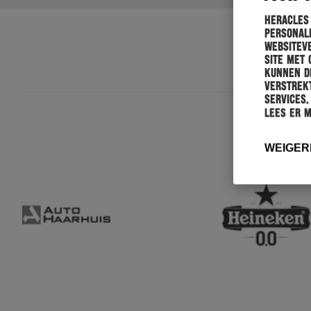
Heracles
personali
websiteve
site met 
kunnen de
verstrekt
services.
Lees er 
WEIGER