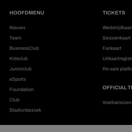
HOOFDMENU
TICKETS
Nieuws
Wedstrijdkaar
Team
Seizoenkaart
BusinessClub
Fankaart
Kidsclub
Uitkaartregist
Juniorclub
Re-sale platf
eSports
OFFICIAL 
Foundation
Club
Voetbalreize
Stadionbezoek