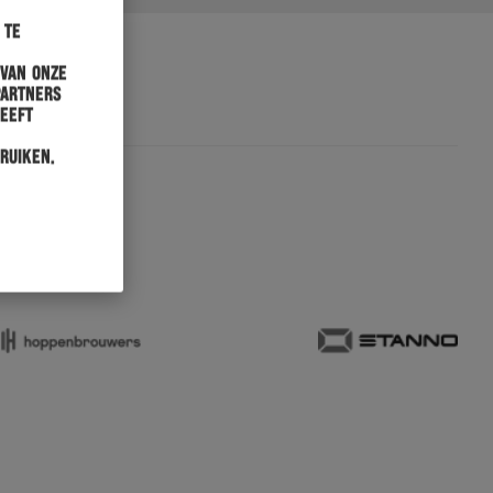
 te
 van onze
partners
heeft
ruiken.