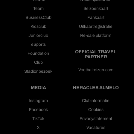
Team
Seizoenkaart
BusinessClub
Fankaart
Kidsclub
Uitkaartregistratie
Juniorclub
Re-sale platform
eSports
OFFICIAL TRAVEL
Foundation
PARTNER
Club
Voetbalreizen.com
Stadionbezoek
MEDIA
HERACLES ALMELO
Instagram
Clubinformatie
Facebook
Cookies
TikTok
Privacystatement
X
Vacatures