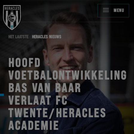
MENU
HET LAATSTE
HERACLES NIEUWS
HOOFD
VOETBALONTWIKKELING
BAS VAN BAAR
VERLAAT FC
TWENTE/HERACLES
ACADEMIE