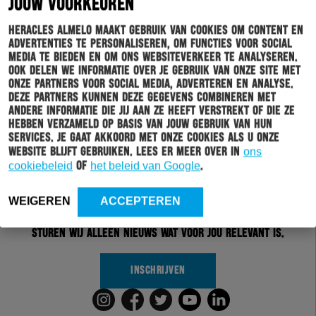
JOUW VOORKEUREN
Heracles Almelo maakt gebruik van cookies om content en
advertenties te personaliseren, om functies voor social
media te bieden en om ons websiteverkeer te analyseren.
Ook delen we informatie over je gebruik van onze site met
onze partners voor social media, adverteren en analyse.
Deze partners kunnen deze gegevens combineren met
andere informatie die jij aan ze heeft verstrekt of die ze
hebben verzameld op basis van jouw gebruik van hun
services. Je gaat akkoord met onze cookies als u onze
Schrijf je in voor onze nieuwsbrief
website blijft gebruiken. Lees er meer over in
ons
cookiebeleid
of
het beleid van Google
.
Wil jij altijd en overal op de hoogte gehouden worden
van al het clubnieuws? Schrijf je dan in voor de
WEIGEREN
ACCEPTEREN
nieuwsbrief van Heracles Almelo. Doordat je zelf aan
kan geven welk nieuws jij van ons wil ontvangen,
sturen wij alleen nieuws wat voor jou relevant is.
INSCHRIJVEN