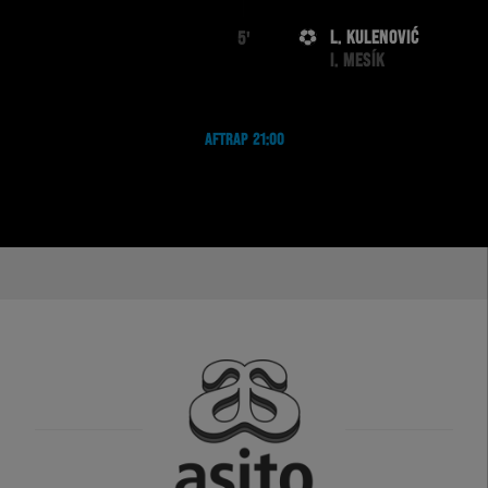
L. KULENOVIĆ
5'
I. MESÍK
AFTRAP 21:00