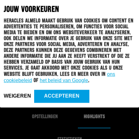
17
0
VVV-Venlo
JOUW VOORKEUREN
18
0
Ajax
Heracles Almelo maakt gebruik van cookies om content en
advertenties te personaliseren, om functies voor social
19
0
TOP Oss
media te bieden en om ons websiteverkeer te analyseren.
Ook delen we informatie over je gebruik van onze site met
20
0
onze partners voor social media, adverteren en analyse.
Roda JC
Deze partners kunnen deze gegevens combineren met
andere informatie die jij aan ze heeft verstrekt of die ze
hebben verzameld op basis van jouw gebruik van hun
services. Je gaat akkoord met onze cookies als u onze
website blijft gebruiken. Lees er meer over in
ons
cookiebeleid
of
het beleid van Google
.
4 - 3
WEIGEREN
ACCEPTEREN
OPSTELLINGEN
HIGHLIGHTS