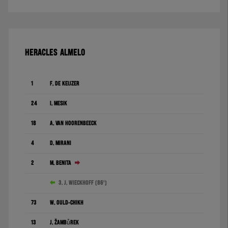
HERACLES ALMELO
1
F. de Keijzer
24
I. Mesík
18
A. Van Hoorenbeeck
4
D. Mirani
2
M. Benita
3. J. Wieckhoff (86')
73
W. Ould-Chikh
13
J. Žambůrek