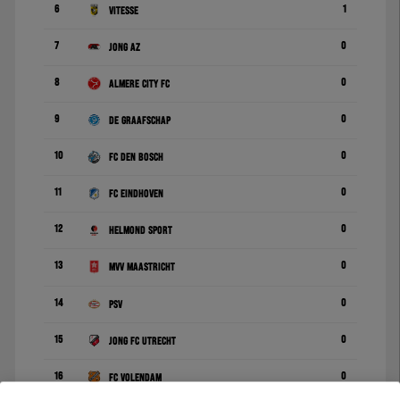
6
1
Vitesse
7
0
Jong AZ
8
0
Almere City FC
9
0
De Graafschap
10
0
FC Den Bosch
11
0
FC Eindhoven
12
0
Helmond Sport
13
0
MVV Maastricht
14
0
PSV
15
0
Jong FC Utrecht
16
0
FC Volendam