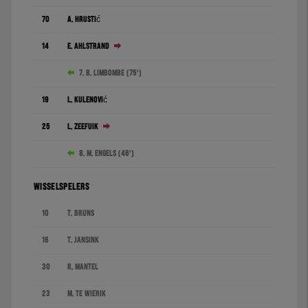
70
A. Hrustić
14
E. Ahlstrand
7. B. Limbombe (75')
19
L. Kulenović
25
L. Zeefuik
8. M. Engels (46')
WISSELSPELERS
10
T. Bruns
16
T. Jansink
30
R. Mantel
23
M. te Wierik