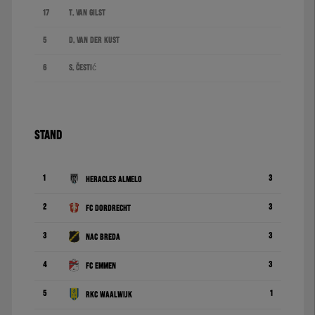
17
T. van Gilst
5
D. van der Kust
6
S. Čestić
STAND
1
3
Heracles Almelo
2
3
FC Dordrecht
3
3
NAC Breda
4
3
FC Emmen
5
1
RKC Waalwijk