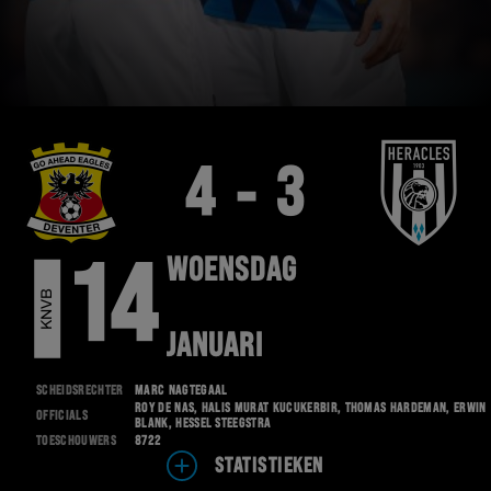
4 - 3
WOENSDAG
14
R
K
N
V
B
B
E
K
E
JANUARI
Scheidsrechter
Marc Nagtegaal
Roy de Nas, Halis Murat Kucukerbir, Thomas Hardeman, Erwin
Officials
Blank, Hessel Steegstra
Toeschouwers
8722
STATISTIEKEN