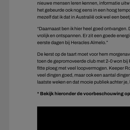
nieuwe mensen leren kennen, informatie uitwi
het gebeurde ook nog eens in een hoog tempo,
mezelf dat ik dat in Australië ook wel een bee
“Daarnaast ben ik hier heel goed ontvangen. 
vrolijk en ontspannen. Er zit een goede energi
eerste dagen bij Heracles Almelo.”
De kerst op de taart moet voor hem morgenavo
toen de gepromoveerde club met 2-0 won bij PS
fitte ploeg met veel loopvermogen. Keeper Ro
veel dingen goed, maar ook een aantal dingen
laatste weken en dat mooie publiek achter je,
* Bekijk hieronder de voorbeschouwing op