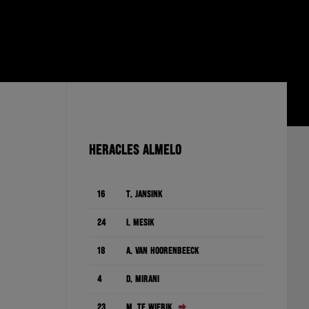
HERACLES ALMELO
16
T. Jansink
24
I. Mesík
18
A. Van Hoorenbeeck
4
D. Mirani
23
M. te Wierik