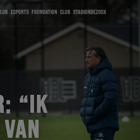
CLUB
ESPORTS
FOUNDATION
CLUB
STADIONBEZOEK
: “IK
 VAN