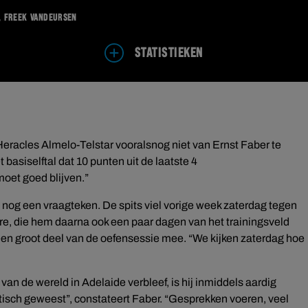
s, Freek Vandeursen
STATISTIEKEN
 Heracles Almelo-Telstar vooralsnog niet van Ernst Faber te
basiselftal dat 10 punten uit de laatste 4
moet goed blijven.”
nog een vraagteken. De spits viel vorige week zaterdag tegen
e, die hem daarna ook een paar dagen van het trainingsveld
een groot deel van de oefensessie mee. “We kijken zaterdag hoe
van de wereld in Adelaide verbleef, is hij inmiddels aardig
ctisch geweest”, constateert Faber. “Gesprekken voeren, veel