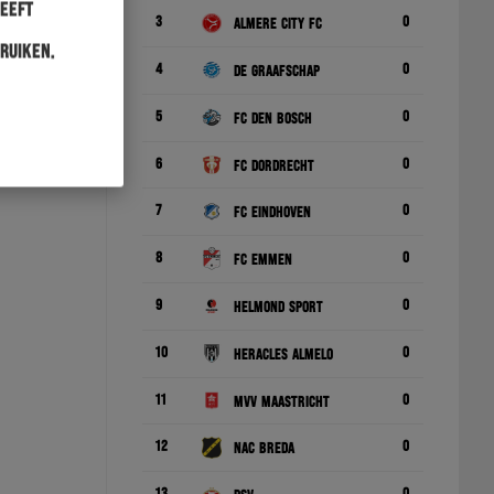
heeft
3
0
Almere City FC
ruiken.
4
0
De Graafschap
5
0
FC Den Bosch
6
0
FC Dordrecht
7
0
FC Eindhoven
8
0
FC Emmen
9
0
Helmond Sport
10
0
Heracles Almelo
11
0
MVV Maastricht
12
0
NAC Breda