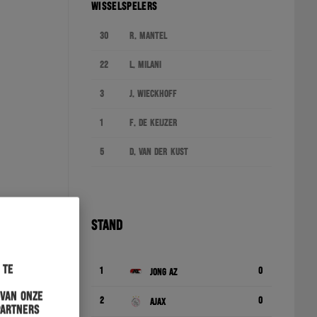
WISSELSPELERS
30
R. Mantel
22
L. Milani
3
J. Wieckhoff
1
F. de Keijzer
5
D. van der Kust
STAND
 te
1
0
Jong AZ
 van onze
2
0
Ajax
partners