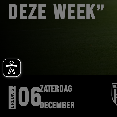
DEZE WEEK”
EREDIVISIE
ZATERDAG
06
DECEMBER