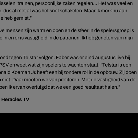
sselen, trainen, persoonlijke zaken regelen… Het was veel en
 dus al met al was het snel schakelen. Maar ik merk nu aan
tje heb gemist.”
De mensen zijn warm en open en de sfeer in de spelersgroep is
e in en er is vastigheid in de patronen. Ik heb genoten van mijn
nd tegen Telstar volgen. Faber was er eind augustus live bij
V en weet wat zijn spelers te wachten staat. “Telstar is een
nald Koeman Jr. heeft een bijzondere rol in de opbouw. Zij doen
 niet. Daar moeten we van profiteren. Met de vastigheid van de
 ben ik ervan overtuigd dat we een goed resultaat halen.”
 Heracles TV