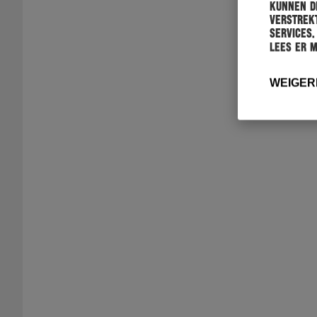
kunnen de
verstrekt
services.
Lees er 
WEIGER