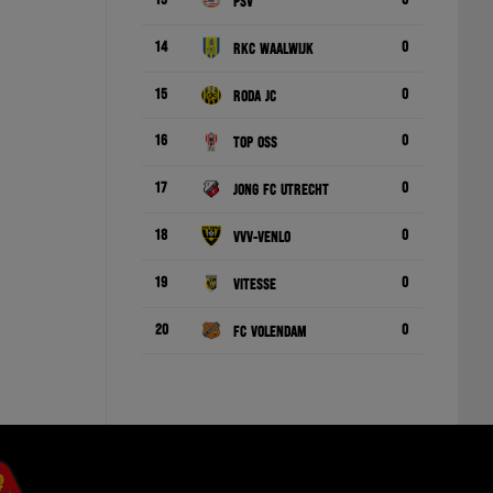
13
0
PSV
14
0
RKC Waalwijk
15
0
Roda JC
16
0
TOP Oss
17
0
Jong FC Utrecht
18
0
VVV-Venlo
19
0
Vitesse
20
0
FC Volendam