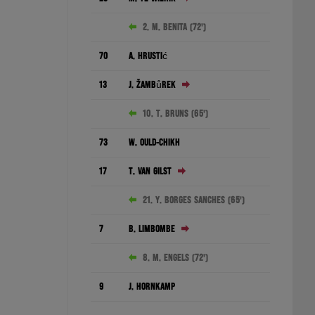
2. M. Benita (72')
70
A. Hrustić
13
J. Žambůrek
10. T. Bruns (65')
73
W. Ould-Chikh
17
T. van Gilst
21. Y. Borges Sanches (65')
7
B. Limbombe
8. M. Engels (72')
9
J. Hornkamp