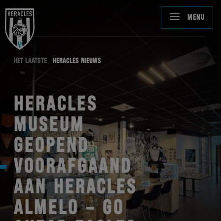
MENU
HET LAATSTE
HERACLES NIEUWS
HERACLES
MUSEUM
GEOPEND
VOORAFGAAND
AAN HERACLES
ALMELO – GO