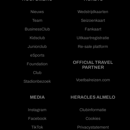
Nieuws
Wedstrijdkaarten
Team
Seizoenkaart
BusinessClub
Fankaart
Kidsclub
Uitkaartregistratie
Juniorclub
Re-sale platform
eSports
OFFICIAL TRAVEL
Foundation
PARTNER
Club
Voetbalreizen.com
Stadionbezoek
MEDIA
HERACLES ALMELO
Instagram
Clubinformatie
Facebook
Cookies
TikTok
Privacystatement