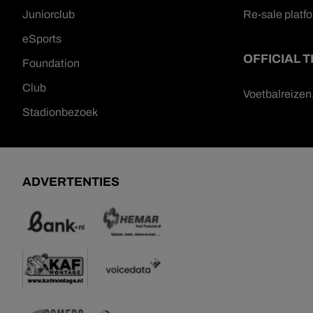
Juniorclub
Re-sale platf
eSports
OFFICIAL 
Foundation
Club
Voetbalreize
Stadionbezoek
ADVERTENTIES