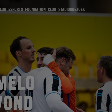
CLUB
ESPORTS
FOUNDATION
CLUB
STADIONBEZOEK
MELO
VOND