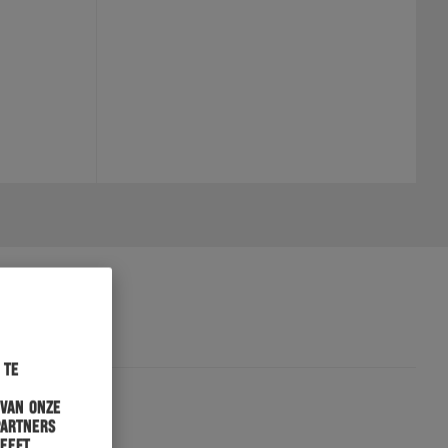
 te
 van onze
partners
heeft