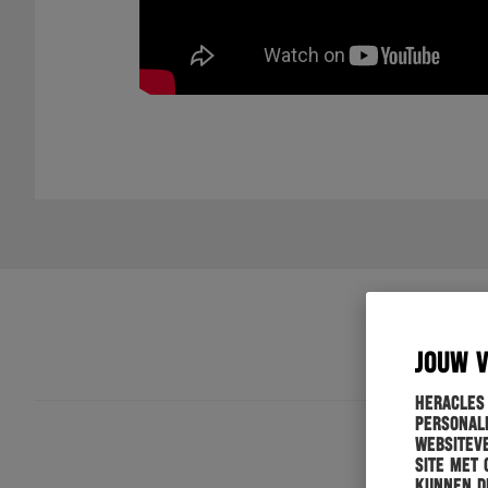
JOUW 
Heracles
personali
websiteve
site met 
kunnen de