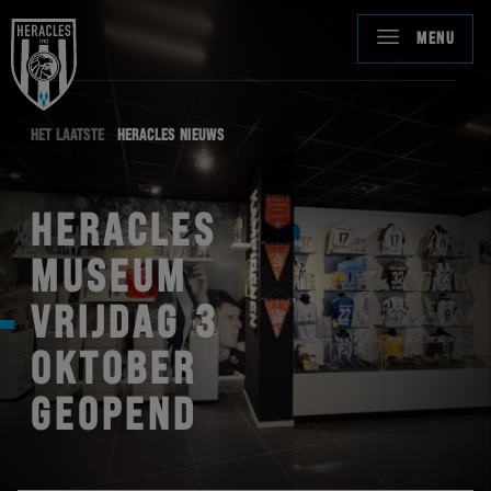
MENU
HET LAATSTE
HERACLES NIEUWS
HERACLES
MUSEUM
VRIJDAG 3
OKTOBER
GEOPEND