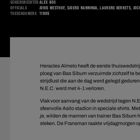
Scheidsrechter
Alex Bos
Officials
Joris Westhof, Sjoerd Nanninga, Laurens Gerrets, Jo
Toeschouwers
11905
Heracles Almelo heeft de eerste thuiswedstri
ploeg van Bas Sibum verzuimde zichzelf te b
strijdlust die aan de dag werd gelegd gedur
N.E.C. werd met 4-1 verloren.
Vlak voor aanvang van de wedstrijd tegen N.E
sfeervolle Asito stadion in speciale shirts. Me
je
, wilden de mannen van trainer Bas Sibum 
steken. De Fransman raakte vrijdagmorgen op