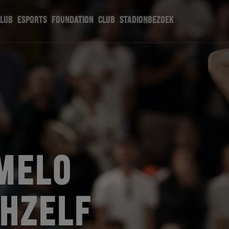
CLUB
ESPORTS
FOUNDATION
CLUB
STADIONBEZOEK
MELO
CHZELF