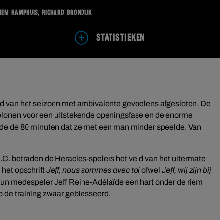
chem Kamphuis, Richard Brondijk
STATISTIEKEN
jd van het seizoen met ambivalente gevoelens afgesloten. De
elonen voor een uitstekende openingsfase en de enorme
ende de 80 minuten dat ze met een man minder speelde. Van
.C. betraden de Heracles-spelers het veld van het uitermate
t het opschrift
Jeff, nous sommes avec toi
ofwel
Jeff, wij zijn bij
hun medespeler Jeff Reine-Adélaïde een hart onder de riem
 de training zwaar geblesseerd.