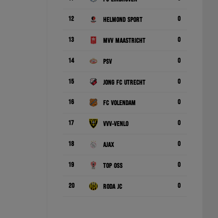
12
0
Helmond Sport
13
0
MVV Maastricht
14
0
PSV
15
0
Jong FC Utrecht
16
0
FC Volendam
17
0
VVV-Venlo
18
0
Ajax
19
0
TOP Oss
20
0
Roda JC