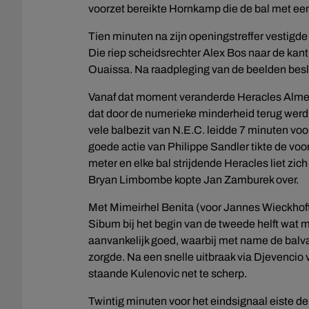
voorzet bereikte Hornkamp die de bal met een 
Tien minuten na zijn openingstreffer vestigd
Die riep scheidsrechter Alex Bos naar de ka
Ouaissa. Na raadpleging van de beelden besl
Vanaf dat moment veranderde Heracles Almelo v
dat door de numerieke minderheid terug werd 
vele balbezit van N.E.C. leidde 7 minuten voo
goede actie van Philippe Sandler tikte de voo
meter en elke bal strijdende Heracles liet zich
Bryan Limbombe kopte Jan Zamburek over.
Met Mimeirhel Benita (voor Jannes Wieckhoff
Sibum bij het begin van de tweede helft wat m
aanvankelijk goed, waarbij met name de balv
zorgde. Na een snelle uitbraak via Djevencio
staande Kulenovic net te scherp.
Twintig minuten voor het eindsignaal eiste de