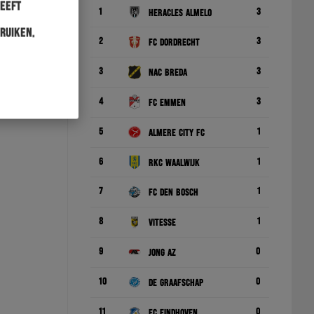
heeft
1
3
Heracles Almelo
ruiken.
2
3
FC Dordrecht
3
3
NAC Breda
4
3
FC Emmen
5
1
Almere City FC
6
1
RKC Waalwijk
7
1
FC Den Bosch
8
1
Vitesse
9
0
Jong AZ
10
0
De Graafschap
11
0
FC Eindhoven