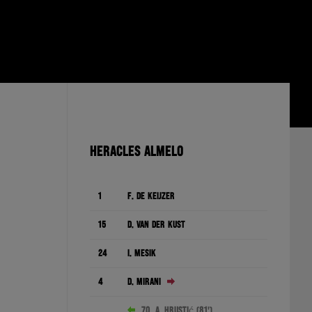
HERACLES ALMELO
1
F. de Keijzer
15
D. van der Kust
24
I. Mesík
4
D. Mirani
70. A. Hrustić (81')