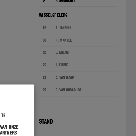
9
J. Hornkamp
WISSELSPELERS
16
T. Jansink
30
R. Mantel
22
L. Milani
27
J. Tijink
26
D. van Kaam
20
D. van Oorschot
 te
STAND
 van onze
partners