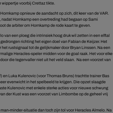
wippertje voorbij Crettaz tikte.
e Hornkamp opnieuw de aandacht op zich, dit keer van de VAR.
nt, nadat Hornkamp een overtreding had begaan op Sami
oot de arbiter om Hornkamp de rode kaart te geven.
an een ploeg die intrinsiek hoog druk wil zetten in een elftal
gedrongen richting het eigen doel van Fabian de Keijzer. Het
r het rustsignaal tot de gelijkmaker door Bryan Linssen. Na een
rmalige Heracles-speler midden voor de goal raak. Het voor elke
 door die tegenvaller niet uit het veld slaan. Na een voorzet van
) en Luka Kulenovic (voor Thomas Bruns) trachtte trainer Bas
eer evenwicht in het spelbeeld te krijgen. Die opzet slaagde
aste Kulenovic met enkele sterke acties voor nieuwe schwung
 van der Kust was een voorzet van Limbombe op de geheel vrij
 man-minder-situatie dan toch zijn tol voor Heracles Almelo. Na