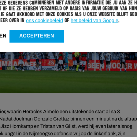
ze gegevens combineren met andere informatie die jij aan ze 
 of die ze hebben verzameld op basis van jouw gebruik van hun
 Je gaat akkoord met onze cookies als u onze website blijft geb
meer over in
ons cookiebeleid
of
het beleid van Google
.
EN
ACCEPTEREN
r, waarin Heracles Almelo een uitstekende start al na 3
 Nadat doelman Gonzalo Crettaz binnen een minuut na de aftrap
izz Hornkamp en Tristan van Gilst, werd hij even later alsnog
ngel in de Nijmeegse defensie vrij op de linkerflank, zijn