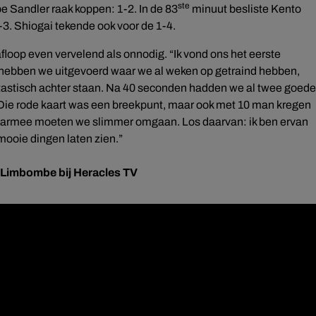
ste
 Sandler raak koppen: 1-2. In de 83
minuut besliste Kento
-3. Shiogai tekende ook voor de 1-4.
oop even vervelend als onnodig. “Ik vond ons het eerste
 hebben we uitgevoerd waar we al weken op getraind hebben,
antastisch achter staan. Na 40 seconden hadden we al twee goede
Die rode kaart was een breekpunt, maar ook met 10 man kregen
aarmee moeten we slimmer omgaan. Los daarvan: ik ben ervan
 mooie dingen laten zien.”
 Limbombe bij Heracles TV