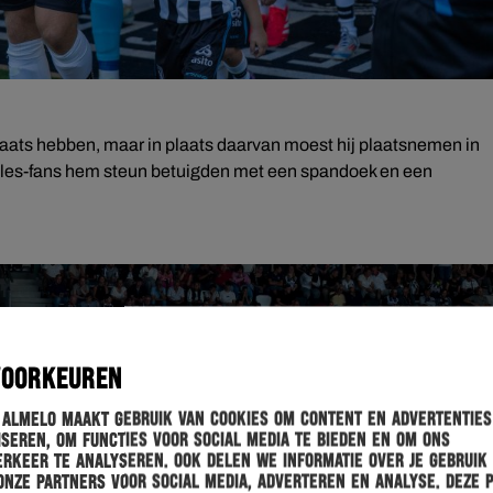
aats hebben, maar in plaats daarvan moest hij plaatsnemen in
cles-fans hem steun betuigden met een spandoek en een
VOORKEUREN
 Almelo maakt gebruik van cookies om content en advertenties
seren, om functies voor social media te bieden en om ons
rkeer te analyseren. Ook delen we informatie over je gebruik
onze partners voor social media, adverteren en analyse. Deze 