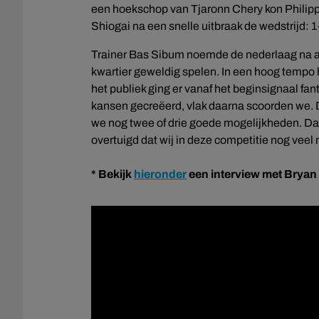
een hoekschop van Tjaronn Chery kon Philippe
Shiogai na een snelle uitbraak de wedstrijd: 1
Trainer Bas Sibum noemde de nederlaag na afl
kwartier geweldig spelen. In een hoog tempo
het publiek ging er vanaf het beginsignaal f
kansen gecreëerd, vlak daarna scoorden we. 
we nog twee of drie goede mogelijkheden. D
overtuigd dat wij in deze competitie nog veel
* Bekijk
hieronder
een interview met Bryan