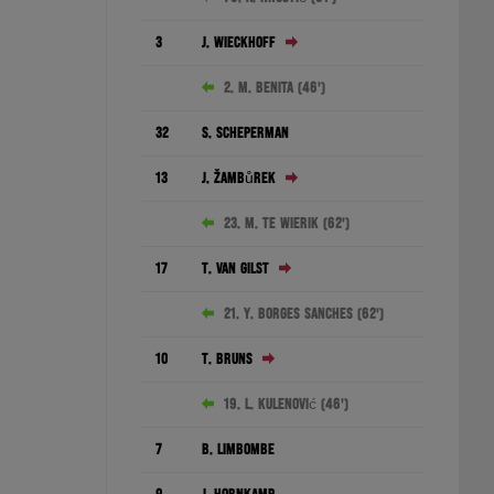
3
J. Wieckhoff
2. M. Benita (46')
32
S. Scheperman
13
J. Žambůrek
23. M. te Wierik (62')
17
T. van Gilst
21. Y. Borges Sanches (62')
10
T. Bruns
19. L. Kulenović (46')
7
B. Limbombe