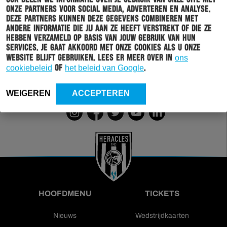
onze partners voor social media, adverteren en analyse.
Deze partners kunnen deze gegevens combineren met
Wil jij altijd en overal op de hoogte gehouden worden
andere informatie die jij aan ze heeft verstrekt of die ze
van al het clubnieuws? Schrijf je dan in voor de
hebben verzameld op basis van jouw gebruik van hun
nieuwsbrief van Heracles Almelo. Doordat je zelf aan
services. Je gaat akkoord met onze cookies als u onze
kan geven welk nieuws jij van ons wil ontvangen,
website blijft gebruiken. Lees er meer over in
ons
sturen wij alleen nieuws wat voor jou relevant is.
cookiebeleid
of
het beleid van Google
.
INSCHRIJVEN
WEIGEREN
ACCEPTEREN
HOOFDMENU
TICKETS
Nieuws
Wedstrijdkaarten