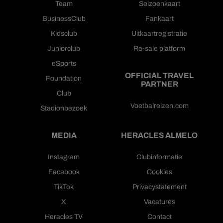
Team
Seizoenkaart
BusinessClub
Fankaart
Kidsclub
Uitkaartregistratie
Juniorclub
Re-sale platform
eSports
OFFICIAL TRAVEL
Foundation
PARTNER
Club
Voetbalreizen.com
Stadionbezoek
MEDIA
HERACLES ALMELO
Instagram
Clubinformatie
Facebook
Cookies
TikTok
Privacystatement
X
Vacatures
Heracles TV
Contact