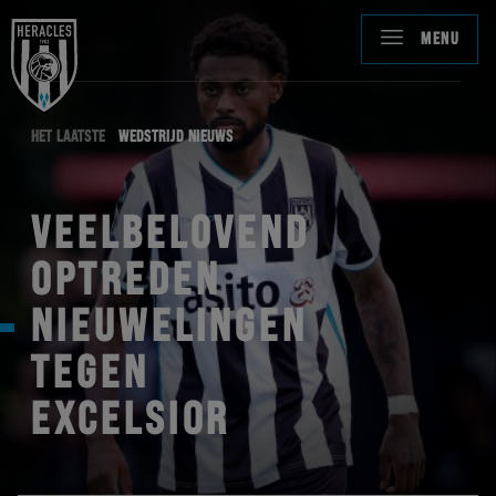
MENU
HET LAATSTE
WEDSTRIJD NIEUWS
VEELBELOVEND
OPTREDEN
NIEUWELINGEN
TEGEN
EXCELSIOR