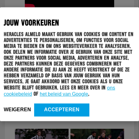
JOUW VOORKEUREN
* Heracles TV sprak na afloop met Bas Sibum. Bekijk
hieronder
het interview.
Heracles Almelo maakt gebruik van cookies om content en
advertenties te personaliseren, om functies voor social
media te bieden en om ons websiteverkeer te analyseren.
Ook delen we informatie over je gebruik van onze site met
onze partners voor social media, adverteren en analyse.
Deze partners kunnen deze gegevens combineren met
andere informatie die jij aan ze heeft verstrekt of die ze
hebben verzameld op basis van jouw gebruik van hun
services. Je gaat akkoord met onze cookies als u onze
website blijft gebruiken. Lees er meer over in
ons
cookiebeleid
of
het beleid van Google
.
* Bekijk hieronder de fotoreportage van
WEIGEREN
ACCEPTEREN
NESimages.nl