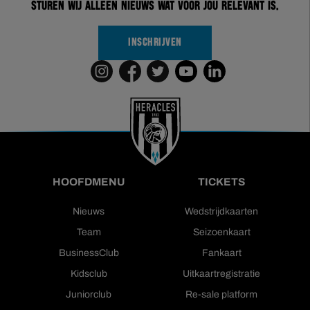
sturen wij alleen nieuws wat voor jou relevant is.
INSCHRIJVEN
HOOFDMENU
TICKETS
Nieuws
Wedstrijdkaarten
Team
Seizoenkaart
BusinessClub
Fankaart
Kidsclub
Uitkaartregistratie
Juniorclub
Re-sale platform