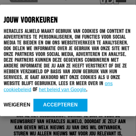
JOUW VOORKEUREN
Heracles Almelo maakt gebruik van cookies om content en
advertenties te personaliseren, om functies voor social
media te bieden en om ons websiteverkeer te analyseren.
Ook delen we informatie over je gebruik van onze site met
onze partners voor social media, adverteren en analyse.
Deze partners kunnen deze gegevens combineren met
andere informatie die jij aan ze heeft verstrekt of die ze
hebben verzameld op basis van jouw gebruik van hun
services. Je gaat akkoord met onze cookies als u onze
website blijft gebruiken. Lees er meer over in
ons
cookiebeleid
of
het beleid van Google
.
Schrijf je in voor onze nieuwsbrief
WEIGEREN
ACCEPTEREN
Wil jij altijd en overal op de hoogte gehouden worden
van al het clubnieuws? Schrijf je dan in voor de
nieuwsbrief van Heracles Almelo. Doordat je zelf aan
kan geven welk nieuws jij van ons wil ontvangen,
sturen wij alleen nieuws wat voor jou relevant is.