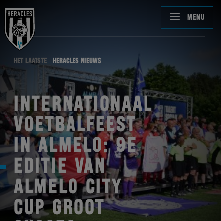
MENU
HET LAATSTE
HERACLES NIEUWS
INTERNATIONAAL
VOETBALFEEST
IN ALMELO: 9E
EDITIE VAN
ALMELO CITY
CUP GROOT