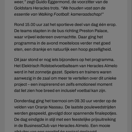
weer,”
zegt Guido Eggermond, de voorzitter van de
Goldstars Heracles trots.
“We houden vast aan de
essentie van Walking Football: kameraadschap!”
Rond 15.00 uur zat het sportieve deel van dag één erop.
De teams stapten in de bus richting Preston Palace,
waar vrijwel iedereen overnachtte. Daar ging het
programma in de avond moeiteloos verder met goed
eten, een drankje en natuurlijk een hoop gezelligheid.
Dit jaar stond er nog iets bijzonders op het programma.
Het Elektrisch Rolstoelvoetbalteam van Heracles Almelo
werd in het zonnetje gezet. Spelers en trainers waren
aanwezig in de zaal om meer te vertellen over dit unieke
project – een inspirerend en zelfs emotioneel moment
dat liet zien hoe breed en inclusief voetbal kan zijn.
Donderdag ging het toernooi om 09.30 uur verder op de
velden van Oranje Nassau. De laatste poulewedstrijden
werden gespeeld, gevolgd door spannende finalepotjes.
De dag eindigde in stijl met een feestelijke prijsuitreiking
in de BusinessClub van Heracles Almelo. Een mooie
afsluiter van een sportief én sociaal geslaagd