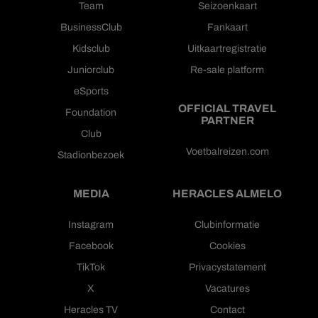
Team
Seizoenkaart
BusinessClub
Fankaart
Kidsclub
Uitkaartregistratie
Juniorclub
Re-sale platform
eSports
OFFICIAL TRAVEL
Foundation
PARTNER
Club
Voetbalreizen.com
Stadionbezoek
MEDIA
HERACLES ALMELO
Instagram
Clubinformatie
Facebook
Cookies
TikTok
Privacystatement
X
Vacatures
Heracles TV
Contact