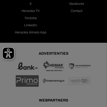
X
Vacatures
Heracles TV
Contact
Youtube
LinkedIn
Heracles Almelo App
ADVERTENTIES
WEBPARTNERS