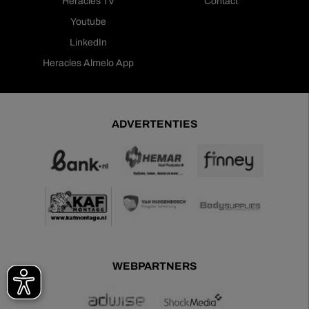
Heracles TV
Contact
Youtube
LinkedIn
Heracles Almelo App
ADVERTENTIES
WEBPARTNERS