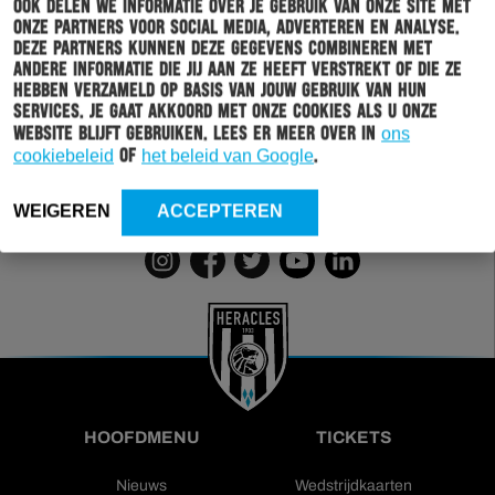
Ook delen we informatie over je gebruik van onze site met
Schrijf je in voor onze nieuwsbrief
onze partners voor social media, adverteren en analyse.
Deze partners kunnen deze gegevens combineren met
Wil jij altijd en overal op de hoogte gehouden worden
andere informatie die jij aan ze heeft verstrekt of die ze
hebben verzameld op basis van jouw gebruik van hun
van al het clubnieuws? Schrijf je dan in voor de
services. Je gaat akkoord met onze cookies als u onze
nieuwsbrief van Heracles Almelo. Doordat je zelf aan
website blijft gebruiken. Lees er meer over in
ons
kan geven welk nieuws jij van ons wil ontvangen,
cookiebeleid
of
het beleid van Google
.
sturen wij alleen nieuws wat voor jou relevant is.
WEIGEREN
ACCEPTEREN
INSCHRIJVEN
HOOFDMENU
TICKETS
Nieuws
Wedstrijdkaarten