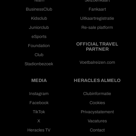
BusinessClub
Fankaart
Kidsclub
Uitkaartregistratie
Juniorclub
Re-sale platform
eSports
OFFICIAL TRAVEL
Foundation
PARTNER
Club
Voetbalreizen.com
Stadionbezoek
MEDIA
HERACLES ALMELO
Instagram
Clubinformatie
Facebook
Cookies
TikTok
Privacystatement
X
Vacatures
Heracles TV
Contact