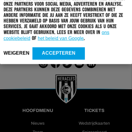
onze partners voor social media, adverteren en analyse.
Deze partners kunnen deze gegevens combineren met
Wil jij altijd en overal op de hoogte gehouden worden
andere informatie die jij aan ze heeft verstrekt of die ze
van al het clubnieuws? Schrijf je dan in voor de
hebben verzameld op basis van jouw gebruik van hun
nieuwsbrief van Heracles Almelo. Doordat je zelf aan
services. Je gaat akkoord met onze cookies als u onze
kan geven welk nieuws jij van ons wil ontvangen,
website blijft gebruiken. Lees er meer over in
ons
sturen wij alleen nieuws wat voor jou relevant is.
cookiebeleid
of
het beleid van Google
.
INSCHRIJVEN
WEIGEREN
ACCEPTEREN
HOOFDMENU
TICKETS
Nieuws
Wedstrijdkaarten
Team
Seizoenkaart