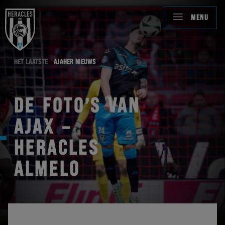
MENU
HET LAATSTE
AJAHER NIEUWS
DE FOTO’S VAN
AJAX –
HERACLES
ALMELO