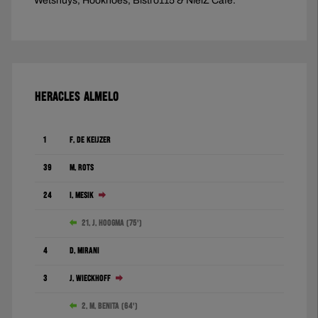
Wetshuys, Hookhoes, Bistro115 & NielZ Café.
HERACLES ALMELO
1
F. de Keijzer
39
M. Rots
24
I. Mesík
21. J. Hoogma (75')
4
D. Mirani
3
J. Wieckhoff
2. M. Benita (64')