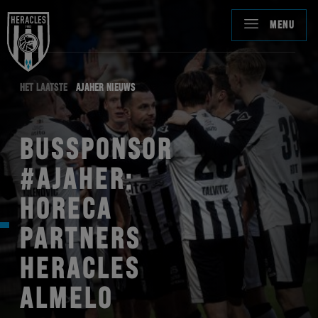
MENU
HET LAATSTE
AJAHER NIEUWS
BUSSPONSOR
#AJAHER:
HORECA
PARTNERS
HERACLES
ALMELO