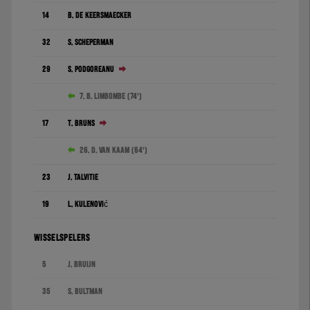
14
B. De Keersmaecker
32
S. Scheperman
29
S. Podgoreanu
7. B. Limbombe (74')
17
T. Bruns
26. D. van Kaam (64')
23
J. Talvitie
19
L. Kulenović
WISSELSPELERS
5
J. Bruijn
35
S. Bultman