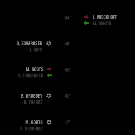
J. WIECKHOFF
64'
M. BENITA
O. EDVARDSEN
56'
J. HATO
M. GODTS
46'
O. EDVARDSEN
B. BROBBEY
42'
B. TRAORÉ
M. GODTS
17'
S. BERGHUIS