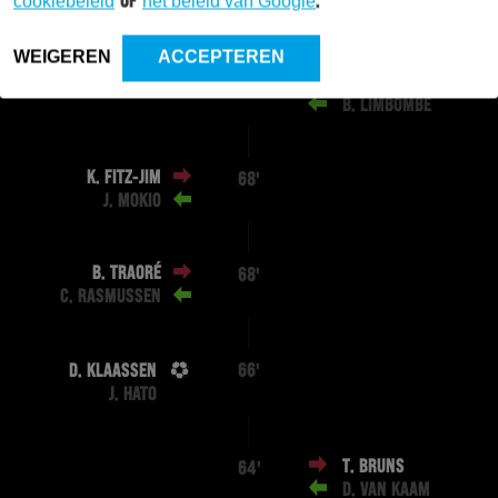
cookiebeleid
of
het beleid van Google
.
J. HOOGMA
WEIGEREN
ACCEPTEREN
S. PODGOREANU
74'
B. LIMBOMBE
K. FITZ-JIM
68'
J. MOKIO
B. TRAORÉ
68'
C. RASMUSSEN
D. KLAASSEN
66'
J. HATO
T. BRUNS
64'
D. VAN KAAM