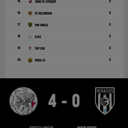
15
0
Jong FC Utrecht
16
0
FC Volendam
17
0
VVV-Venlo
18
0
Ajax
19
0
TOP Oss
20
0
Roda JC
4 - 0