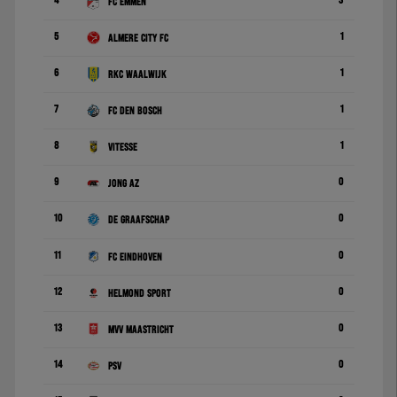
4
3
FC Emmen
5
1
Almere City FC
6
1
RKC Waalwijk
7
1
FC Den Bosch
8
1
Vitesse
9
0
Jong AZ
10
0
De Graafschap
11
0
FC Eindhoven
12
0
Helmond Sport
13
0
MVV Maastricht
14
0
PSV