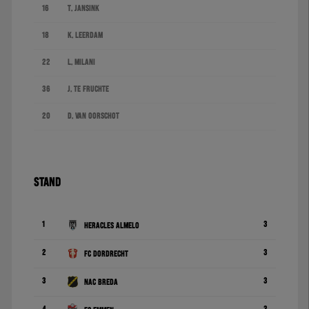
16
T. Jansink
18
K. Leerdam
22
L. Milani
36
J. te Fruchte
20
D. van Oorschot
STAND
1
3
Heracles Almelo
2
3
FC Dordrecht
3
3
NAC Breda