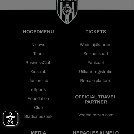
HOOFDMENU
TICKETS
Nieuws
Wedstrijdkaarten
Team
Seizoenkaart
BusinessClub
Fankaart
Kidsclub
Uitkaartregistratie
Juniorclub
Re-sale platform
eSports
OFFICIAL TRAVEL
Foundation
PARTNER
Club
Voetbalreizen.com
Stadionbezoek
MEDIA
HERACLES ALMELO