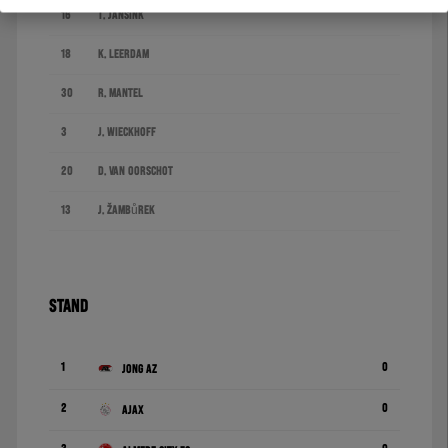
16
T. Jansink
18
K. Leerdam
30
R. Mantel
3
J. Wieckhoff
20
D. van Oorschot
13
J. Žambůrek
STAND
1
0
Jong AZ
2
0
Ajax