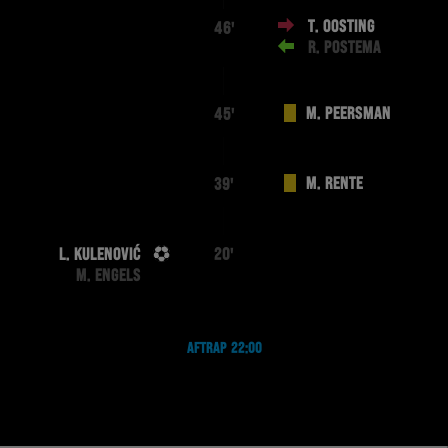
T. OOSTING
46'
R. POSTEMA
M. PEERSMAN
45'
M. RENTE
39'
L. KULENOVIĆ
20'
M. ENGELS
AFTRAP 22:00