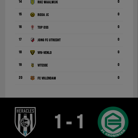
14
0
RKC Waalwijk
15
0
Roda JC
16
0
TOP Oss
17
0
Jong FC Utrecht
18
0
VVV-Venlo
19
0
Vitesse
20
0
FC Volendam
1 - 1