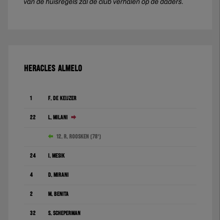
van de huisregels zal de club verhalen op de daders.
HERACLES ALMELO
1
F. de Keijzer
22
L. Milani
12. R. Roosken (78')
24
I. Mesík
4
D. Mirani
2
M. Benita
32
S. Scheperman