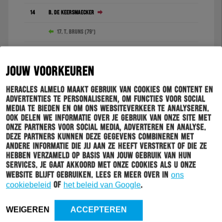
14
B. De Keersmaecker
17. T. Bruns (79')
8
M. Engels
JOUW VOORKEUREN
7. B. Limbombe (90')
Heracles Almelo maakt gebruik van cookies om content en
9
J. Hornkamp
advertenties te personaliseren, om functies voor social
media te bieden en om ons websiteverkeer te analyseren.
29
S. Podgoreanu
Ook delen we informatie over je gebruik van onze site met
onze partners voor social media, adverteren en analyse.
23. J. Talvitie (79')
Deze partners kunnen deze gegevens combineren met
andere informatie die jij aan ze heeft verstrekt of die ze
19
L. Kulenović
hebben verzameld op basis van jouw gebruik van hun
services. Je gaat akkoord met onze cookies als u onze
WISSELSPELERS
website blijft gebruiken. Lees er meer over in
ons
cookiebeleid
of
het beleid van Google
.
10
S. 't Zand
WEIGEREN
ACCEPTEREN
21
J. Hoogma