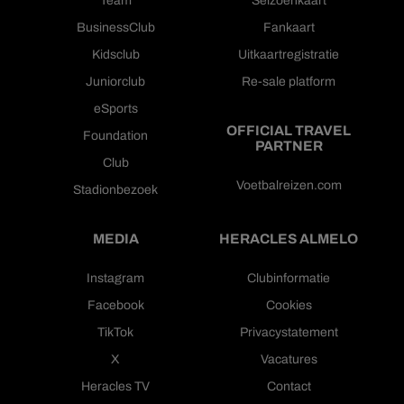
BusinessClub
Fankaart
Kidsclub
Uitkaartregistratie
Juniorclub
Re-sale platform
eSports
OFFICIAL TRAVEL
Foundation
PARTNER
Club
Voetbalreizen.com
Stadionbezoek
MEDIA
HERACLES ALMELO
Instagram
Clubinformatie
Facebook
Cookies
TikTok
Privacystatement
X
Vacatures
Heracles TV
Contact