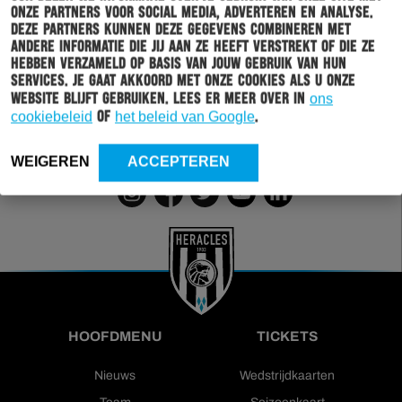
onze partners voor social media, adverteren en analyse.
Deze partners kunnen deze gegevens combineren met
Wil jij altijd en overal op de hoogte gehouden worden
andere informatie die jij aan ze heeft verstrekt of die ze
van al het clubnieuws? Schrijf je dan in voor de
hebben verzameld op basis van jouw gebruik van hun
nieuwsbrief van Heracles Almelo. Doordat je zelf aan
services. Je gaat akkoord met onze cookies als u onze
kan geven welk nieuws jij van ons wil ontvangen,
website blijft gebruiken. Lees er meer over in
ons
sturen wij alleen nieuws wat voor jou relevant is.
cookiebeleid
of
het beleid van Google
.
INSCHRIJVEN
WEIGEREN
ACCEPTEREN
HOOFDMENU
TICKETS
Nieuws
Wedstrijdkaarten
Team
Seizoenkaart