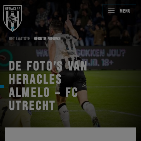
MENU
HET LAATSTE
HERUTR NIEUWS
DE FOTO’S VAN
HERACLES
ALMELO – FC
UTRECHT