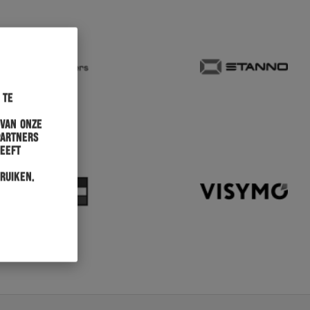
 te
 van onze
partners
heeft
ruiken.