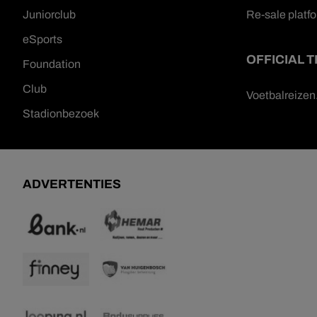
Juniorclub
Re-sale platf
eSports
OFFICIAL 
Foundation
Club
Voetbalreize
Stadionbezoek
ADVERTENTIES