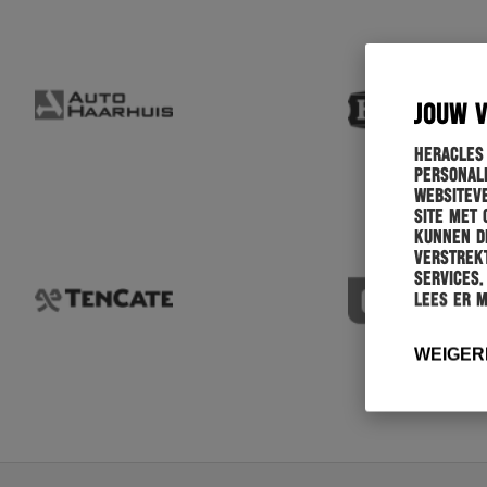
JOUW 
Heracles
personali
websiteve
site met 
kunnen de
verstrekt
services.
Lees er 
WEIGER