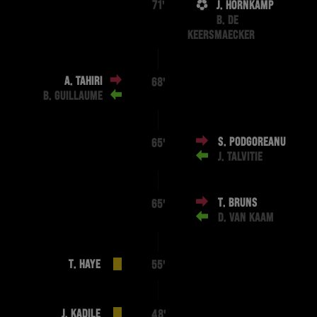
J. HORNKAMP
71'
B. DE
KEERSMAECKER
A. TAHIRI
68'
B. GUILLAUME
S. PODGOREANU
65'
J. TALVITIE
T. BRUNS
65'
D. VAN KAAM
T. HAYE
55'
J. KADILE
48'