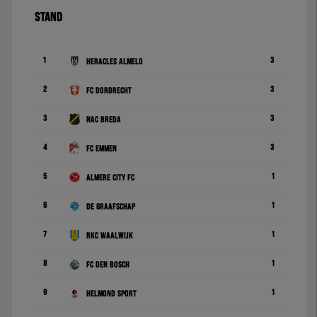
STAND
1
3
Heracles Almelo
2
3
FC Dordrecht
3
3
NAC Breda
4
3
FC Emmen
5
1
Almere City FC
6
1
De Graafschap
7
1
RKC Waalwijk
8
1
FC Den Bosch
9
1
Helmond Sport