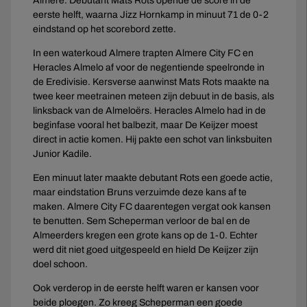
Almere. Debutant Mats Rots opende de score in de
eerste helft, waarna Jizz Hornkamp in minuut 71 de 0-2
eindstand op het scorebord zette.
In een waterkoud Almere trapten Almere City FC en
Heracles Almelo af voor de negentiende speelronde in
de Eredivisie. Kersverse aanwinst Mats Rots maakte na
twee keer meetrainen meteen zijn debuut in de basis, als
linksback van de Almeloërs. Heracles Almelo had in de
beginfase vooral het balbezit, maar De Keijzer moest
direct in actie komen. Hij pakte een schot van linksbuiten
Junior Kadile.
Een minuut later maakte debutant Rots een goede actie,
maar eindstation Bruns verzuimde deze kans af te
maken. Almere City FC daarentegen vergat ook kansen
te benutten. Sem Scheperman verloor de bal en de
Almeerders kregen een grote kans op de 1-0. Echter
werd dit niet goed uitgespeeld en hield De Keijzer zijn
doel schoon.
Ook verderop in de eerste helft waren er kansen voor
beide ploegen. Zo kreeg Scheperman een goede