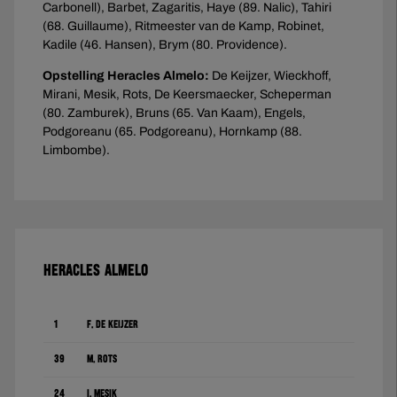
Carbonell), Barbet, Zagaritis, Haye (89. Nalic), Tahiri
(68. Guillaume), Ritmeester van de Kamp, Robinet,
Kadile (46. Hansen), Brym (80. Providence).
Opstelling Heracles Almelo:
De Keijzer, Wieckhoff,
Mirani, Mesik, Rots, De Keersmaecker, Scheperman
(80. Zamburek), Bruns (65. Van Kaam), Engels,
Podgoreanu (65. Podgoreanu), Hornkamp (88.
Limbombe).
HERACLES ALMELO
1
F. de Keijzer
39
M. Rots
24
I. Mesík