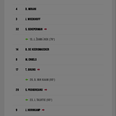
4
D. Mirani
3
J. Wieckhoff
32
S. Scheperman
13. J. Žambůrek (79')
14
B. De Keersmaecker
8
M. Engels
17
T. Bruns
26. D. van Kaam (65')
29
S. Podgoreanu
23. J. Talvitie (65')
9
J. Hornkamp