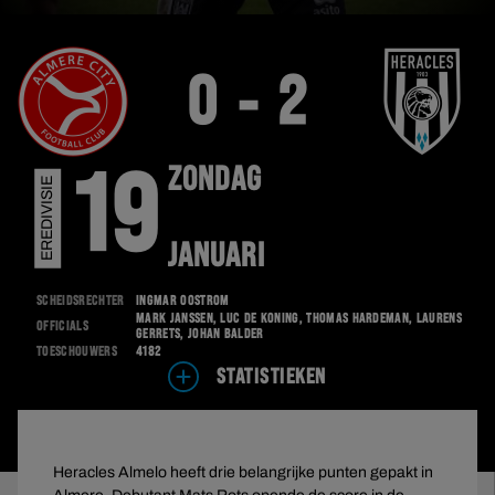
0 - 2
ZONDAG
19
EREDIVISIE
JANUARI
Scheidsrechter
Ingmar Oostrom
Mark Janssen, Luc de Koning, Thomas Hardeman, Laurens
Officials
Gerrets, Johan Balder
Toeschouwers
4182
STATISTIEKEN
Heracles Almelo heeft drie belangrijke punten gepakt in