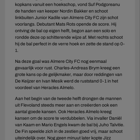
kopkans vanuit een hoekschop, vond Suf Podgoreanu
de handen van keeper Nordin Bakker en schoot
linkbuiten Junior Kadile van Almere City FC zijn schot
voorlangs. Debutant Mats Rots opende de score. Hij
ontving de bal op eigen helft, begon aan een solo en
rondde deze op schitterende wijze af. Met rechts schoot
hij de bal perfect in de verre hoek en zette de stand op 0-
1.
Na deze goal was Almere City FC nog eenmaal
gevaarlijk voor rust. Charles-Andreas Brym kreeg een
grote kans op de gelijkmaker, maar door reddingen van
De Keijzer en Ivan Mesik werd de ruststand 0-1 in het
voordeel van Heracles Almelo.
Aan het begin van de tweede helft drongen de mannen
uit Flevoland steeds meer aan en creëerden ook een
aantal goede kansen. Ook Heracles Almelo kreeg
kansen om de score te verdubbelen. Via invaller Daniël
van Kaam en Mario Engels kwam de bal bij Juho Talvitie.
De Fin speelde zich in de zestien goed vrij, maar schoot
uiteindelijk over. Nog geen minuut later kopte Jizz