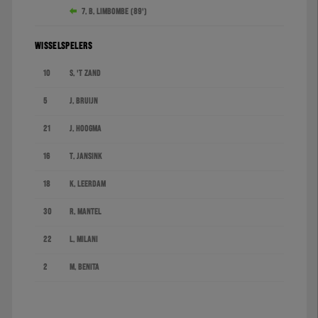
7. B. Limbombe (89')
WISSELSPELERS
10
S. 't Zand
5
J. Bruijn
21
J. Hoogma
16
T. Jansink
18
K. Leerdam
30
R. Mantel
22
L. Milani
2
M. Benita