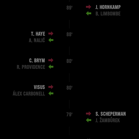
J. HORNKAMP
89'
B. LIMBOMBE
T. HAYE
88'
A. NALIĆ
C. BRYM
80'
R. PROVIDENCE
VISUS
80'
ÁLEX CARBONELL
S. SCHEPERMAN
79'
J. ŽAMBŮREK