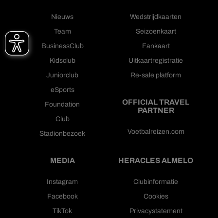
Nieuws
Wedstrijdkaarten
Team
Seizoenkaart
BusinessClub
Fankaart
Kidsclub
Uitkaartregistratie
Juniorclub
Re-sale platform
eSports
OFFICIAL TRAVEL
Foundation
PARTNER
Club
Voetbalreizen.com
Stadionbezoek
MEDIA
HERACLES ALMELO
Instagram
Clubinformatie
Facebook
Cookies
TikTok
Privacystatement