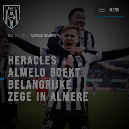
MENU
HET LAATSTE
ALMHER NIEUWS
HERACLES
ALMELO BOEKT
BELANGRIJKE
ZEGE IN ALMERE