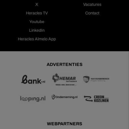
X
Vacatures
Heracles TV
Contact
Youtube
LinkedIn
Heracles Almelo App
ADVERTENTIES
WEBPARTNERS