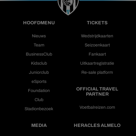
HOOFDMENU
TICKETS
Nieuws
Wedstrijdkaarten
Team
Seizoenkaart
BusinessClub
Fankaart
Kidsclub
Uitkaartregistratie
Juniorclub
Re-sale platform
eSports
OFFICIAL TRAVEL
Foundation
PARTNER
Club
Voetbalreizen.com
Stadionbezoek
MEDIA
HERACLES ALMELO