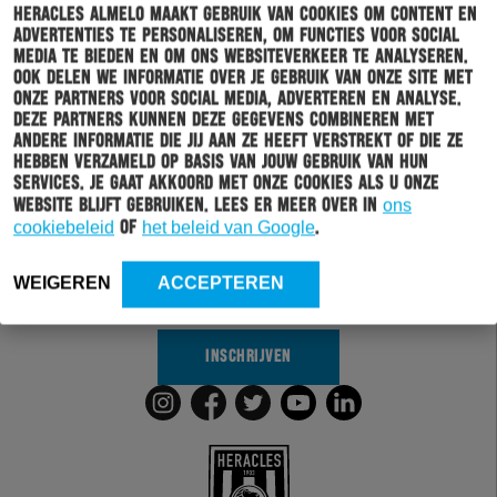
Heracles Almelo maakt gebruik van cookies om content en
advertenties te personaliseren, om functies voor social
media te bieden en om ons websiteverkeer te analyseren.
Ook delen we informatie over je gebruik van onze site met
onze partners voor social media, adverteren en analyse.
Deze partners kunnen deze gegevens combineren met
andere informatie die jij aan ze heeft verstrekt of die ze
Schrijf je in voor onze nieuwsbrief
hebben verzameld op basis van jouw gebruik van hun
services. Je gaat akkoord met onze cookies als u onze
website blijft gebruiken. Lees er meer over in
ons
Wil jij altijd en overal op de hoogte gehouden worden
cookiebeleid
of
het beleid van Google
.
van al het clubnieuws? Schrijf je dan in voor de
nieuwsbrief van Heracles Almelo. Doordat je zelf aan
kan geven welk nieuws jij van ons wil ontvangen,
WEIGEREN
ACCEPTEREN
sturen wij alleen nieuws wat voor jou relevant is.
INSCHRIJVEN