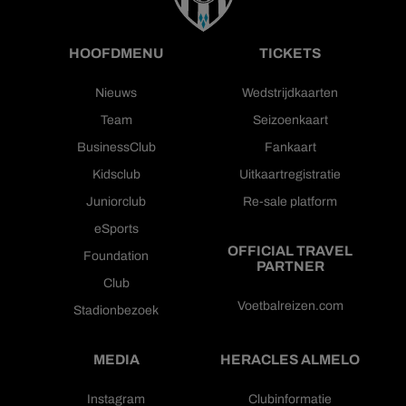
HOOFDMENU
TICKETS
Nieuws
Wedstrijdkaarten
Team
Seizoenkaart
BusinessClub
Fankaart
Kidsclub
Uitkaartregistratie
Juniorclub
Re-sale platform
eSports
OFFICIAL TRAVEL
Foundation
PARTNER
Club
Voetbalreizen.com
Stadionbezoek
MEDIA
HERACLES ALMELO
Instagram
Clubinformatie