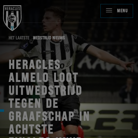
MENU
HET LAATSTE
WEDSTRIJD NIEUWS
HERACLES
ALMELO LOOT
UITWEDSTRIJD
TEGEN DE
GRAAFSCHAP IN
ACHTSTE