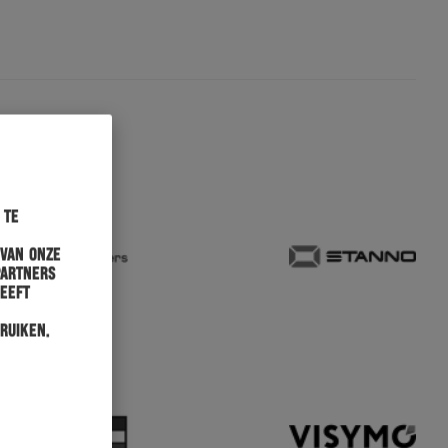
 te
 van onze
partners
heeft
ruiken.