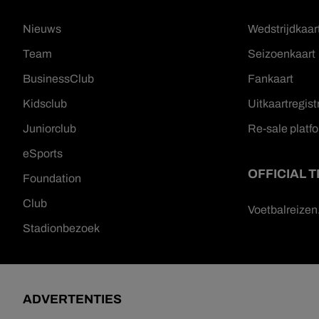
Nieuws
Wedstrijdkaar
Team
Seizoenkaart
BusinessClub
Fankaart
Kidsclub
Uitkaartregist
Juniorclub
Re-sale platf
eSports
OFFICIAL 
Foundation
Club
Voetbalreize
Stadionbezoek
ADVERTENTIES