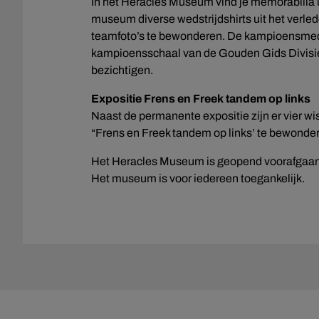
In het Heracles Museum vind je memorabilia uit
museum diverse wedstrijdshirts uit het verle
teamfoto’s te bewonderen. De kampioensmed
kampioensschaal van de Gouden Gids Divisie 
bezichtigen.
Expositie Frens en Freek tandem op links
Naast de permanente expositie zijn er vier wi
“Frens en Freek tandem op links’ te bewonde
Het Heracles Museum is geopend voorafgaand
Het museum is voor iedereen toegankelijk.