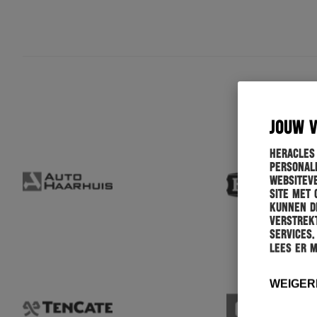
JOUW 
Heracles
personali
websiteve
site met 
kunnen de
verstrekt
services.
Lees er 
WEIGER