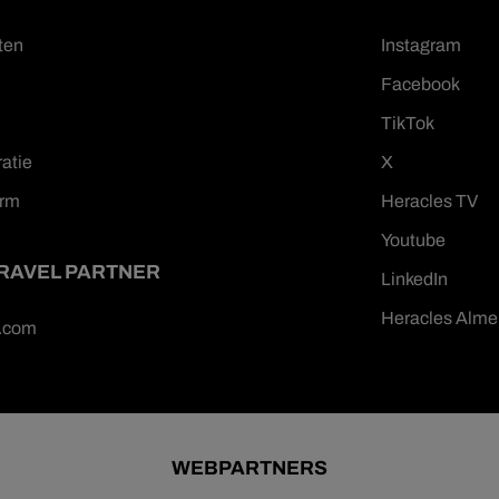
ten
Instagram
Facebook
TikTok
ratie
X
orm
Heracles TV
Youtube
TRAVEL PARTNER
LinkedIn
Heracles Alme
n.com
WEBPARTNERS