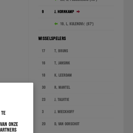
9
J. Hornkamp
19. L. Kulenović (67')
WISSELSPELERS
17
T. Bruns
16
T. Jansink
18
K. Leerdam
30
R. Mantel
23
J. Talvitie
3
J. Wieckhoff
 te
 van onze
20
D. van Oorschot
partners