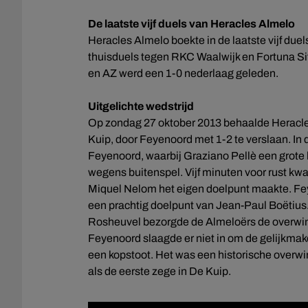
De laatste vijf duels van Heracles Almelo
Heracles Almelo boekte in de laatste vijf du
thuisduels tegen RKC Waalwijk en Fortuna Sit
en AZ werd een 1-0 nederlaag geleden.
Uitgelichte wedstrijd
Op zondag 27 oktober 2013 behaalde Heracles 
Kuip, door Feyenoord met 1-2 te verslaan. In 
Feyenoord, waarbij Graziano Pellè een grote
wegens buitenspel. Vijf minuten voor rust k
Miquel Nelom het eigen doelpunt maakte. Fey
een prachtig doelpunt van Jean-Paul Boëtius. 
Rosheuvel bezorgde de Almeloërs de overwinn
Feyenoord slaagde er niet in om de gelijkmake
een kopstoot. Het was een historische overwin
als de eerste zege in De Kuip.