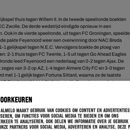
jkspel thuis tegen Willem II. In de tweede speelronde boekten
EC Zwolle. De derde wedstrijd eindigde opnieuw in een
am. Ook in de vierde speelronde, uit tegen FC Groningen, speelde
lronde pakte Feyenoord weer een overwinning door NAC Breda
 1-1 gelijkspel tegen N.E.C. Vervolgens boekte de ploeg van
en: 2-1 thuis tegen FC Twente, 1-5 uit tegen Go Ahead Eagles
eelronde leed Feyenoord een nederlaag van 0-2 tegen Ajax. De
t zeges van 3-2 op AZ, 1-4 tegen Almere City FC en 3-0 tegen
met 1-1 gelijk tegen Fortuna Sittard, waarna ze de laatste
et 2-3 op bezoek bij bij RKC Waalwijk. Door deze resultaten
glijst. Afgelopen woensdag boekten de Rotterdammers in de
rwinning op Sparta Praag.
VOORKEUREN
 Almelo maakt gebruik van cookies om content en advertenties
seren, om functies voor social media te bieden en om ons
rkeer te analyseren. Ook delen we informatie over je gebruik
onze partners voor social media, adverteren en analyse. Deze 