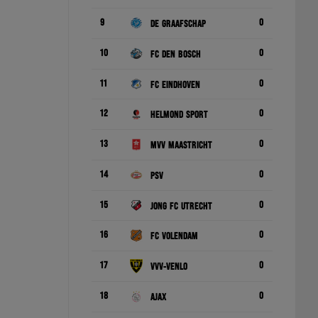
9
0
De Graafschap
10
0
FC Den Bosch
11
0
FC Eindhoven
12
0
Helmond Sport
13
0
MVV Maastricht
14
0
PSV
15
0
Jong FC Utrecht
16
0
FC Volendam
17
0
VVV-Venlo
18
0
Ajax