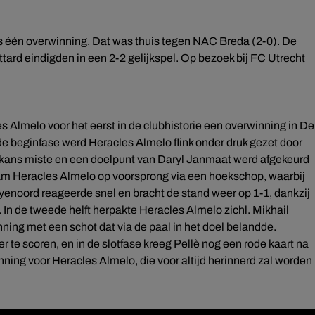
els één overwinning. Dat was thuis tegen NAC Breda (2-0). De
tard eindigden in een 2-2 gelijkspel. Op bezoek bij FC Utrecht
Almelo voor het eerst in de clubhistorie een overwinning in De
de beginfase werd Heracles Almelo flink onder druk gezet door
 kans miste en een doelpunt van Daryl Janmaat werd afgekeurd
wam Heracles Almelo op voorsprong via een hoekschop, waarbij
enoord reageerde snel en bracht de stand weer op 1-1, dankzij
In de tweede helft herpakte Heracles Almelo zichl. Mikhail
ing met een schot dat via de paal in het doel belandde.
r te scoren, en in de slotfase kreeg Pellè nog een rode kaart na
ning voor Heracles Almelo, die voor altijd herinnerd zal worden