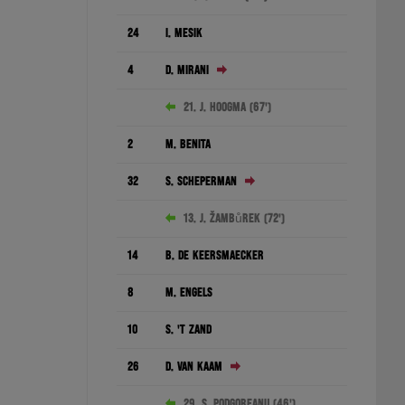
24
I. Mesík
4
D. Mirani
21. J. Hoogma (67')
2
M. Benita
32
S. Scheperman
13. J. Žambůrek (72')
14
B. De Keersmaecker
8
M. Engels
10
S. 't Zand
26
D. van Kaam
29. S. Podgoreanu (46')