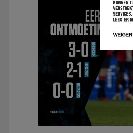
kunnen de
verstrekt
services.
Lees er 
WEIGER