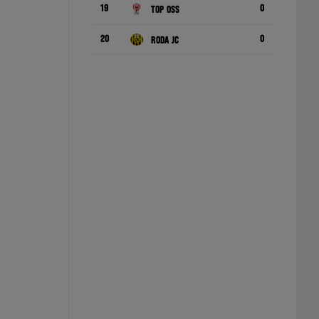
19
0
TOP Oss
20
0
Roda JC