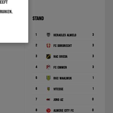
heeft
ruiken.
STAND
1
3
Heracles Almelo
2
3
FC Dordrecht
3
3
NAC Breda
4
3
FC Emmen
5
1
RKC Waalwijk
6
1
Vitesse
7
0
Jong AZ
8
0
Almere City FC