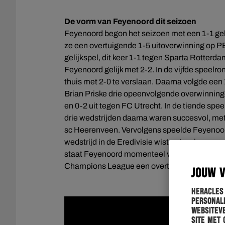
De vorm van Feyenoord dit seizoen
Feyenoord begon het seizoen met een 1-1 geli
ze een overtuigende 1-5 uitoverwinning op P
gelijkspel, dit keer 1-1 tegen Sparta Rotterd
Feyenoord gelijk met 2-2. In de vijfde spee
thuis met 2-0 te verslaan. Daarna volgde een
Brian Priske drie opeenvolgende overwinning
en 0-2 uit tegen FC Utrecht. In de tiende sp
drie wedstrijden daarna waren succesvol, me
sc Heerenveen. Vervolgens speelde Feyenoord 
wedstrijd in de Eredivisie wisten te winnen m
staat Feyenoord momenteel vierde op de ran
Champions League een overtuigende 4-2 ove
JOUW 
Heracles
personali
websiteve
site met 