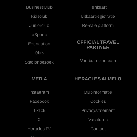
BusinessClub
Fankaart
Kidsclub
Uitkaartregistratie
Juniorclub
Re-sale platform
eSports
OFFICIAL TRAVEL
Foundation
PARTNER
Club
Voetbalreizen.com
Stadionbezoek
MEDIA
HERACLES ALMELO
Instagram
Clubinformatie
Facebook
Cookies
TikTok
Privacystatement
X
Vacatures
Heracles TV
Contact