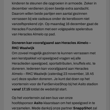
kinderen te steunen die opgroeien in armoede. Zeker in
december verdienen zij een beetje extra aandacht.
Daarom willen beide partijen een aantal gezinnen
verrassen bij wie cadeaus onder de kerstboom niet
vanzelfsprekend zijn. Op maandag 16 december gaat de
Heracles Foundation met een volgepakte spelersbus
van Heracles Almelo op pad.
Doneren kan voorafgaand aan Heracles Almelo –
RKC Waalwijk
Om zoveel mogelijk gezinnen te kunnen verrassen met
een kerstpakket vol speelgoed vragen wij alle
Heraclieden speelgoed, sportattributen, knuffels etc. te
doneren. Iedereen kan voorafgaand aan Heracles
Almelo – RKC Waalwijk (zaterdag 23 november, 18.45
uur) deze spullen doneren. Je kunt dat doen op het
voorterrein voor de FanServiceShop bij het Asito stadion
vanaf 17.15
totdat de wedstrijd start.
Op het voorterrein zal een bus van onze
hoofdsponsor
Asito
klaarstaan om het speelgoed in te
verzamelen. Mede dankzij onze partner
SnappShot
zal