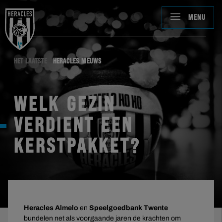
MENU
HET LAATSTE
HERACLES NIEUWS
WELK GEZIN
VERDIENT EEN
KERSTPAKKET?
Heracles Almelo
en
Speelgoedbank Twente
bundelen net als voorgaande jaren de krachten om