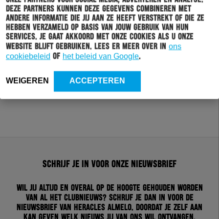
Deze partners kunnen deze gegevens combineren met
andere informatie die jij aan ze heeft verstrekt of die ze
hebben verzameld op basis van jouw gebruik van hun
services. Je gaat akkoord met onze cookies als u onze
website blijft gebruiken. Lees er meer over in
ons
cookiebeleid
of
het beleid van Google
.
WEIGEREN
ACCEPTEREN
Schrijf je in voor onze nieuwsbrief
Wil jij altijd en overal op de hoogte gehouden worden
van al het clubnieuws? Schrijf je dan in voor de
nieuwsbrief van Heracles Almelo. Doordat je zelf aan
kan geven welk nieuws jij van ons wil ontvangen,