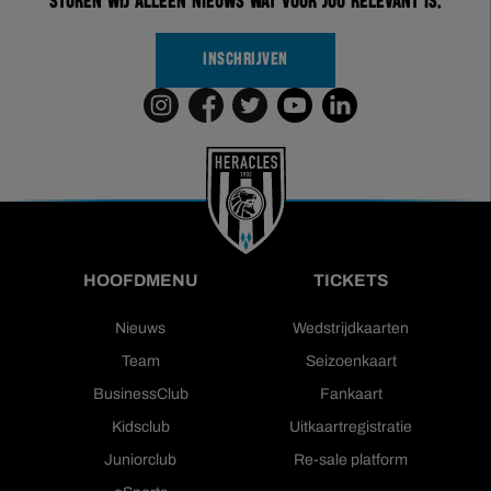
sturen wij alleen nieuws wat voor jou relevant is.
INSCHRIJVEN
HOOFDMENU
TICKETS
Nieuws
Wedstrijdkaarten
Team
Seizoenkaart
BusinessClub
Fankaart
Kidsclub
Uitkaartregistratie
Juniorclub
Re-sale platform