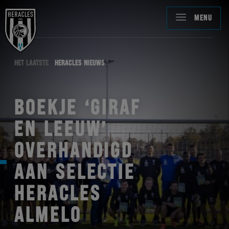
MENU
HET LAATSTE
HERACLES NIEUWS
BOEKJE ‘GIRAF
EN LEEUW’
OVERHANDIGD
AAN SELECTIE
HERACLES
ALMELO