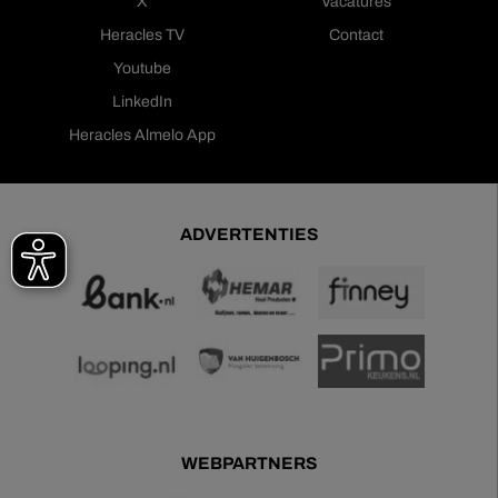
X
Vacatures
Heracles TV
Contact
Youtube
LinkedIn
Heracles Almelo App
ADVERTENTIES
WEBPARTNERS