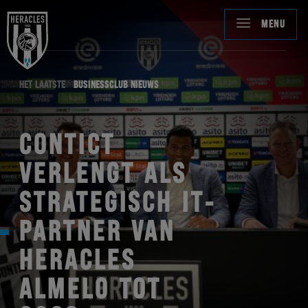
MENU
HET LAATSTE
BUSINESSCLUB NIEUWS
CONTICT
VERLENGT ALS
STRATEGISCH IT-
PARTNER VAN
HERACLES
ALMELO TOT