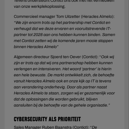
Tevens ondersteunt Contict ons ook met het vernieuwen
van onze werkplekoplossing.
Commercieel manager Tom Uitzetter (Heracles Almelo):
“We zijn enorm trots op het partnership met Contict en
verheugd dat we deze ervaren en vooruitstrevende IT-
partner tot 2028 aan ons hebben kunnen binden. Samen
met Contict zetten wij de komende jaren mooie stappen
binnen Heracles Almelo”
Algemeen directeur Sjoerd ten Oever (Contict): “
Ook wij
zijn er trots op dat wij ons partnerschap hebben kunnen
verlengen en intensiveren. Het woord ‘partner’ is hierin
een hele bewuste. De markt ontwikkelt zich, de behoefte
vanuit Heracles Almelo ook en onze kijk op IT is tevens
aan verandering onderhevig. Door als partner naast
Heracles Almelo te staan, zorgen wij er gezamenlijk voor
dat de oplossingen die worden gebruikt, blijven
aansluiten bij de behoefte van de gehele organisatie.”
Cybersecurity als prioriteit
Sales Manager Ruben Baanstra (Contict): “
De