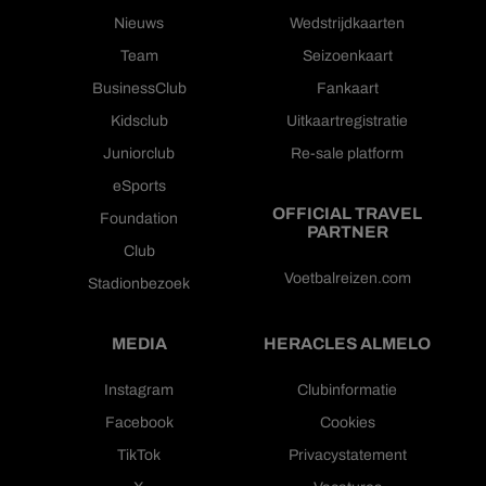
Nieuws
Wedstrijdkaarten
Team
Seizoenkaart
BusinessClub
Fankaart
Kidsclub
Uitkaartregistratie
Juniorclub
Re-sale platform
eSports
OFFICIAL TRAVEL
Foundation
PARTNER
Club
Voetbalreizen.com
Stadionbezoek
MEDIA
HERACLES ALMELO
Instagram
Clubinformatie
Facebook
Cookies
TikTok
Privacystatement