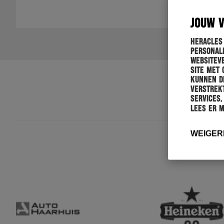
JOUW 
Heracles
personali
websiteve
site met 
kunnen de
verstrekt
services.
Lees er 
WEIGER