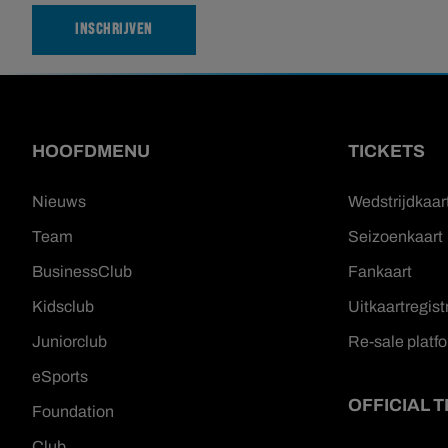
INSCHRIJVEN
HOOFDMENU
TICKETS
Nieuws
Wedstrijdkaar
Team
Seizoenkaart
BusinessClub
Fankaart
Kidsclub
Uitkaartregist
Juniorclub
Re-sale platf
eSports
OFFICIAL 
Foundation
Club