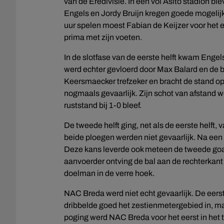
van de Eredivisie. In een vol Asito stadion b
Engels en Jordy Bruijn kregen goede mogelijk
uur spelen moest Fabian de Keijzer voor het ee
prima met zijn voeten.
In de slotfase van de eerste helft kwam Engel
werd echter gevloerd door Max Balard en de ba
Keersmaecker trefzeker en bracht de stand op 
nogmaals gevaarlijk. Zijn schot van afstand 
ruststand bij 1-0 bleef.
De tweede helft ging, net als de eerste helft,
beide ploegen werden niet gevaarlijk. Na een 
Deze kans leverde ook meteen de tweede goa
aanvoerder ontving de bal aan de rechterkant
doelman in de verre hoek.
NAC Breda werd niet echt gevaarlijk. De eer
dribbelde goed het zestienmetergebied in, maa
poging werd NAC Breda voor het eerst in het t