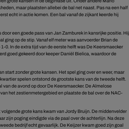
leven grote kansen in de beginfase uit. Onder andere Mario
heden, maar plaatsten allebei de bal net naast. Pas na een half
rst echt in actie komen. Een bal vanaf de zijkant keerde hij
s door een goede pass van Jan Zamburek in kansrijke positie. Hij
l ging op de stip. Vanaf elf meter was aanvoerder Brian de
1-0. In de extra tijd van de eerste helft was De Keersmaecker
werd goed gekeerd door keeper Daniël Bielica, waardoor de
 van start zonder grote kansen. Het spel ging over en weer, maar
kwartier spelen ontstond de grootste kans van de tweede helft.
l van de avond op door De Keersmaecker. De Almelose
 van het zestienmetergebied en plaatste de bal over de NAC-
st volgende grote kans kwam van Jordy Bruijn. De middenvelder
r zijn poging eindigde via de paal over de achterlijn. Na deze
weede bedrijf echt gevaarlijk. De Keijzer kwam goed zijn goal