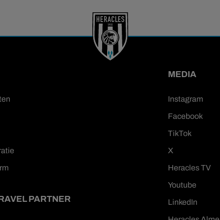
MEDIA
ten
Instagram
Facebook
TikTok
ratie
X
orm
Heracles TV
Youtube
TRAVEL PARTNER
LinkedIn
Heracles Alme