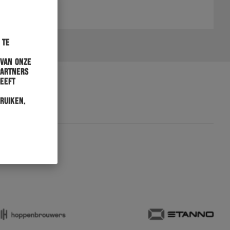
 te
 van onze
partners
heeft
ruiken.