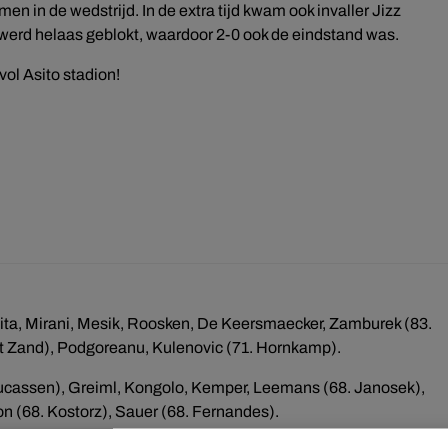
 in de wedstrijd. In de extra tijd kwam ook invaller Jizz
t werd helaas geblokt, waardoor 2-0 ook de eindstand was.
vol Asito stadion!
ita, Mirani, Mesik, Roosken, De Keersmaecker, Zamburek (83.
. ’t Zand), Podgoreanu, Kulenovic (71. Hornkamp).
Lucassen), Greiml, Kongolo, Kemper, Leemans (68. Janosek),
n (68. Kostorz), Sauer (68. Fernandes).