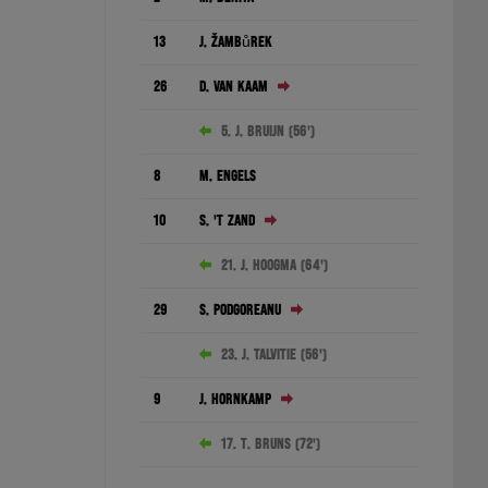
13
J. Žambůrek
26
D. van Kaam
5. J. Bruijn (56')
8
M. Engels
10
S. 't Zand
21. J. Hoogma (64')
29
S. Podgoreanu
23. J. Talvitie (56')
9
J. Hornkamp
17. T. Bruns (72')