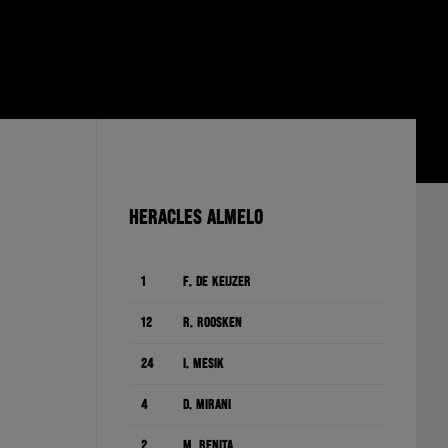
HERACLES ALMELO
1
F. de Keijzer
12
R. Roosken
24
I. Mesík
4
D. Mirani
2
M. Benita