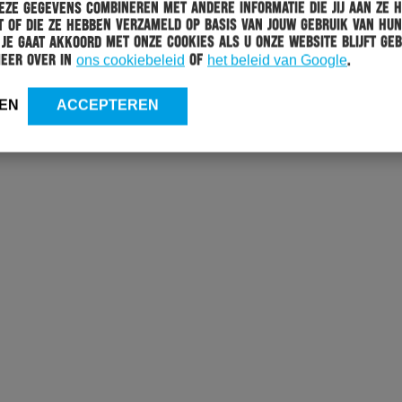
ats. Je dient je drinken achter te laten in de bus!
ze gegevens combineren met andere informatie die jij aan ze 
 of die ze hebben verzameld op basis van jouw gebruik van hun
 Je gaat akkoord met onze cookies als u onze website blijft geb
 dit duel van toepassing
meer over in
ons cookiebeleid
of
het beleid van Google
.
en. Deze kan je online aanvragen of updaten
EN
ACCEPTEREN
an een seizoenkaart of fankaart voor het restant van dit seizoen.
laten zien.