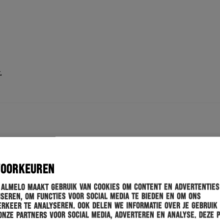
.
imaal meenemen: 3x 0,33L blikjes bier of 2x 0,5L blikjes bier of
VOORKEUREN
olische dranken meenemen in de bus. Bij twijfel over de leeftijd
rds.
 Almelo maakt gebruik van cookies om content en advertenties
seren, om functies voor social media te bieden en om ons
 dit persoonlijk verhaald.
rkeer te analyseren. Ook delen we informatie over je gebruik
onze partners voor social media, adverteren en analyse. Deze 