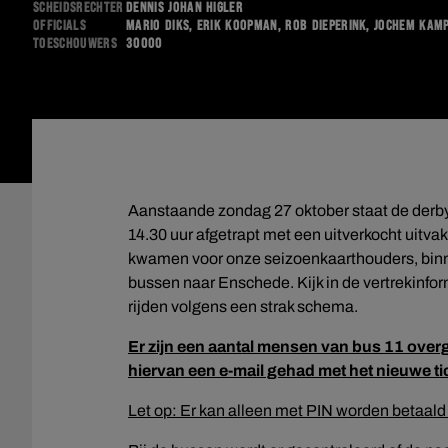
Scheidsrechter
Dennis Johan Higler
Officials
Mario Diks, Erik Koopman, Rob Dieperink, Jochem Kam
Toeschouwers
30000
Aanstaande zondag 27 oktober staat de derb
14.30 uur afgetrapt met een uitverkocht uitv
kwamen voor onze seizoenkaarthouders, binn
bussen naar Enschede. Kijk in de vertrekinfo
rijden volgens een strak schema.
Er zijn een aantal mensen van bus 11 ove
hiervan een e-mail gehad met het nieuwe ti
Let op: Er kan alleen met PIN worden betaald i