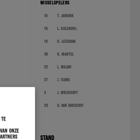
WISSELSPELERS
16
T. Jansink
19
L. Kulenović
18
K. Leerdam
30
R. Mantel
22
L. Milani
27
J. Tijink
3
J. Wieckhoff
20
D. van Oorschot
 te
 van onze
partners
STAND