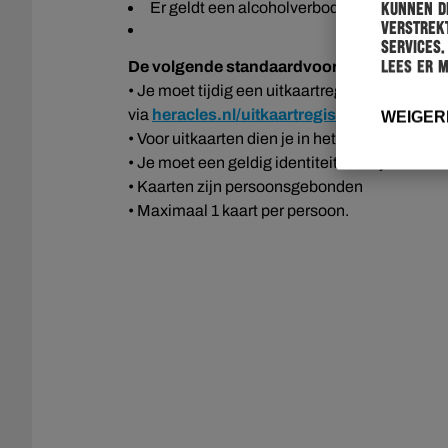
Er geldt een alcoholverbod op de parkeerpla
kunnen de
verstrekt
services.
De volgende standaardvoorwaarden zijn bij
Lees er 
• Je moet tijdig een uitkaartregistratie hebb
via
heracles.nl/uitkaartregistratie
.
WEIGER
• Voor uitkaarten dien je in het bezit te zijn v
• Je moet een geldig identiteitsbewijs kunnen 
• Kaarten zijn persoonsgebonden
• Maximaal 1 kaart per persoon.