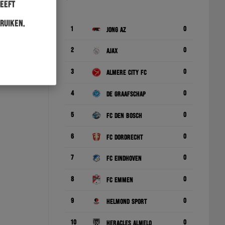
heeft
ruiken.
1
0
Jong AZ
2
0
Ajax
3
0
Almere City FC
4
0
De Graafschap
5
0
FC Den Bosch
6
0
FC Dordrecht
7
0
FC Eindhoven
8
0
FC Emmen
9
0
Helmond Sport
10
0
Heracles Almelo