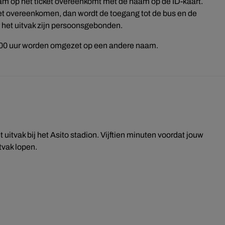
aam op het ticket overeenkomt met de naam op de ID-kaart.
niet overeenkomen, dan wordt de toegang tot de bus en de
 het uitvak zijn persoonsgebonden.
.00 uur worden omgezet op een andere naam.
 uitvak bij het Asito stadion. Vijftien minuten voordat jouw
itvak lopen.