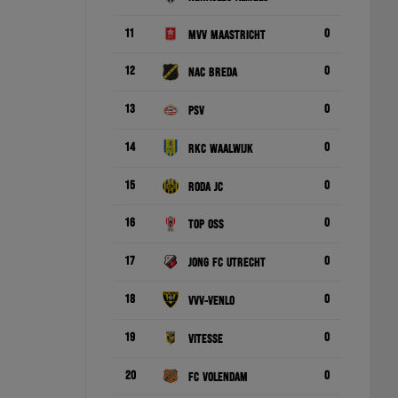
11
0
MVV Maastricht
12
0
NAC Breda
13
0
PSV
14
0
RKC Waalwijk
15
0
Roda JC
16
0
TOP Oss
17
0
Jong FC Utrecht
18
0
VVV-Venlo
19
0
Vitesse
20
0
FC Volendam