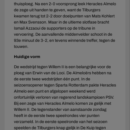
thuisploeg. Na een 2-0 voorsprong leek Heracles Almelo
de zege uit handen te geven, want de Tilburgers
kwamen terug tot 2-2 door doelpunten van Mats Kohlert
en Max Svensson. Maar in de ultieme slotfase bracht
Ismail Azzaoui de supporters op de tribune in
vervoering. De aanvallende middenvelder schoot in de
93e minuut de 3-2, en tevens winnende treffer, tegen de
touwen.
Huidige vorm
De wedstrijd tegen Willem II is een belangrijke voor de
ploeg van Erwin van de Looi. De Almeloërs hebben na
de eerste twee wedstrijden één punt. In de
seizoensopener tegen Sparta Rotterdam pakte Heracles
Almelo een punt en afgelopen weekend werd
onfortuinlijk verloren van regerend landskampioen PSV.
Bij een zege van Heracles Almelo komen ze gelijk met
Willem II. De tegenstander van aanstaande zondag
heeft in de eerste twee speelrondes vier punten
verzameld. In de eerste speelronde van het seizoen
speelden de Tilburgers knap gelijk in De Kuip tegen