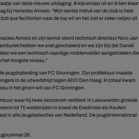
atje van deze nieuwe uitdaging. Ik kijk ernaar uit en ik ben klaar
ag bij Heracles Almelo. “Mijn eerste indruk van de club is heel
ub qua faciliteiten naar de top wil en het ziet er zeker netjes uit
acles Almelo en zijn komst stemt technisch directeur Nico-Jan
mburek hebben we snel geschakeld en we zijn blij dat Daniël
ebben we een technisch vaardige middenvelder aangetrokken die
op het hoogste niveau.”
 de jeugdopleiding van FC Groningen. Zijn profdebuut maakte
ngers in de uitwedstrijd tegen ADO Den Haag. In totaal kwam
veau in het groen-wit van FC Groningen.
buur, waar hij twee seizoenen verbleef. In Leeuwarden groeide
eens tot 70 wedstrijden in zowel de Eredivisie als Keuken
t in alle jeugdselecties van Nederland. De jeugdinternational
.
 rugnummer 26.