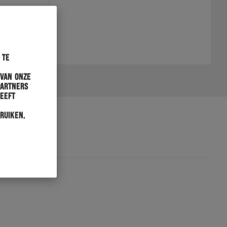
 te
 van onze
partners
heeft
ruiken.