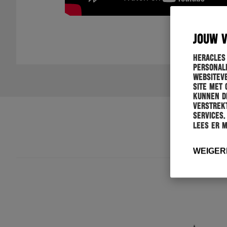
JOUW 
Heracles
personali
websiteve
site met 
kunnen de
verstrekt
services.
Lees er 
WEIGER