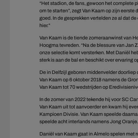
“Het stadion, de fans, gewoon het complete pla
om te starten”, zegt Van Kaam op zijn eerste d
goed. In de gesprekken vertelden ze al dat de cl
hier.”
Van Kaam is de tiende zomeraanwinst van Her
Hoogma tevreden. “Na de blessure van Jan Za
onze selectie komt versterken. Met Daniël h
sterk is aan de bal en beschikt over ervaring 
De in Delfzijl geboren middenvelder doorliep
Van Kaam op 6 oktober 2018 namens de Groni
Van Kaam tot 70 wedstrijden op Eredivisieni
In de zomer van 2022 tekende hij voor SC Cam
Van Kaam uit tot aanvoerder en kwam hij even
Kampioen Divisie. Van Kaam speelde daarnaas
speelde acht interlands namens Jong Oranje
Daniël van Kaam gaat in Almelo spelen met