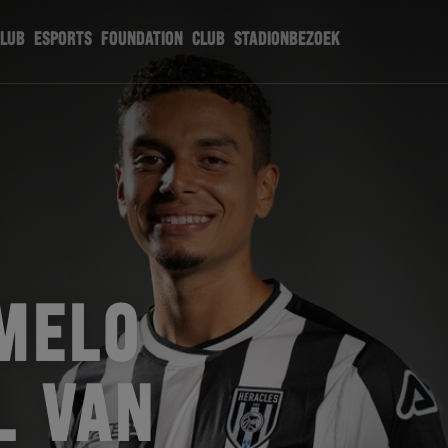
CLUB
ESPORTS
FOUNDATION
CLUB
STADIONBEZOEK
MELO
L VAN