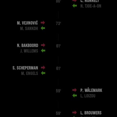
C. NUNNELY
86'
N. TJOE-A-ON
M. VEJINOVIĆ
73'
M. SANKOH
N. BAKBOORD
61'
J. WILLEMS
S. SCHEPERMAN
61'
M. ENGELS
P. WÅLEMARK
59'
L. LOIZOU
L. BROUWERS
59'