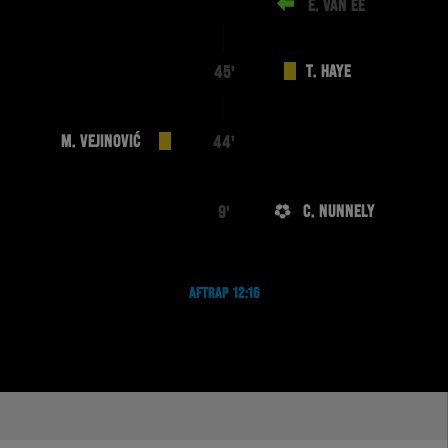
E. VAN EE
T. HAYE
45'
M. VEJINOVIĆ
44'
C. NUNNELY
9'
AFTRAP 12:16