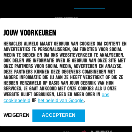
STATISTIEKEN
JOUW VOORKEUREN
Heracles Almelo maakt gebruik van cookies om content en
advertenties te personaliseren, om functies voor social
EINDE WEDSTRIJD
media te bieden en om ons websiteverkeer te analyseren.
Ook delen we informatie over je gebruik van onze site met
onze partners voor social media, adverteren en analyse.
Deze partners kunnen deze gegevens combineren met
S. OLSSON
90'
andere informatie die jij aan ze heeft verstrekt of die ze
C. WEBSTER
hebben verzameld op basis van jouw gebruik van hun
services. Je gaat akkoord met onze cookies als u onze
website blijft gebruiken. Lees er meer over in
ons
cookiebeleid
of
het beleid van Google
.
P. VAN
88'
AMERSFOORT
T. HAYE
WEIGEREN
ACCEPTEREN