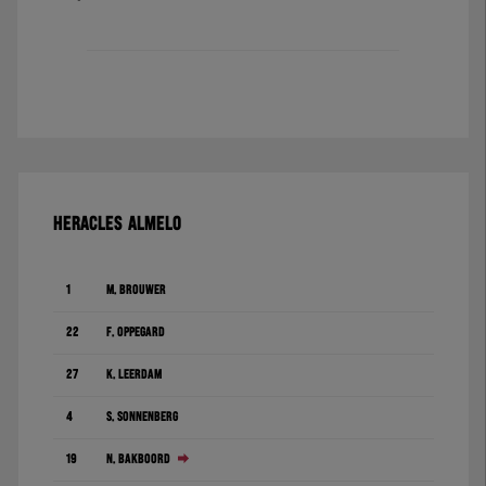
HERACLES ALMELO
1
M. Brouwer
22
F. Oppegård
27
K. Leerdam
4
S. Sonnenberg
19
N. Bakboord