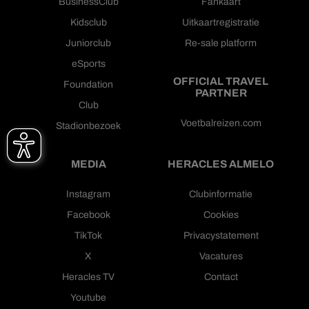
BusinessClub
Fankaart
Kidsclub
Uitkaartregistratie
Juniorclub
Re-sale platform
eSports
OFFICIAL TRAVEL
Foundation
PARTNER
Club
Voetbalreizen.com
Stadionbezoek
MEDIA
HERACLES ALMELO
Instagram
Clubinformatie
Facebook
Cookies
TikTok
Privacystatement
X
Vacatures
Heracles TV
Contact
Youtube