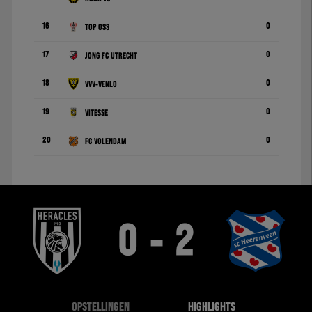
16
0
TOP Oss
17
0
Jong FC Utrecht
18
0
VVV-Venlo
19
0
Vitesse
20
0
FC Volendam
0 - 2
OPSTELLINGEN
HIGHLIGHTS