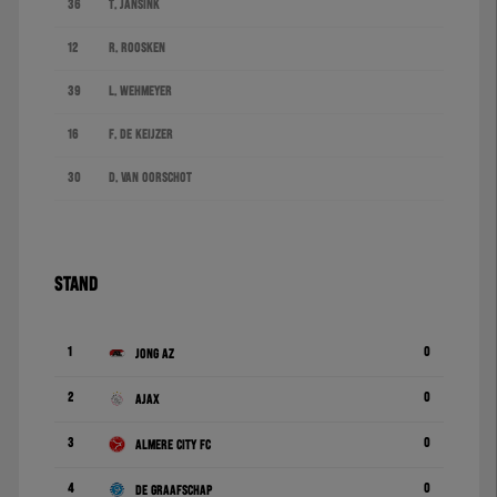
36
T. Jansink
12
R. Roosken
39
L. Wehmeyer
16
F. de Keijzer
30
D. van Oorschot
STAND
1
0
Jong AZ
2
0
Ajax
3
0
Almere City FC
4
0
De Graafschap