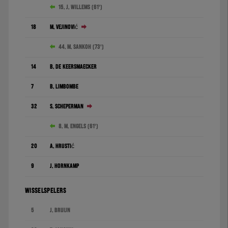
15. J. Willems (61')
18
M. Vejinović
44. M. Sankoh (73')
14
B. De Keersmaecker
7
B. Limbombe
32
S. Scheperman
8. M. Engels (61')
20
A. Hrustić
9
J. Hornkamp
WISSELSPELERS
5
J. Bruijn