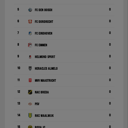
5
0
FC Den Bosch
6
0
FC Dordrecht
7
0
FC Eindhoven
8
0
FC Emmen
9
0
Helmond Sport
10
0
Heracles Almelo
11
0
MVV Maastricht
12
0
NAC Breda
13
0
PSV
14
0
RKC Waalwijk
15
0
Roda JC