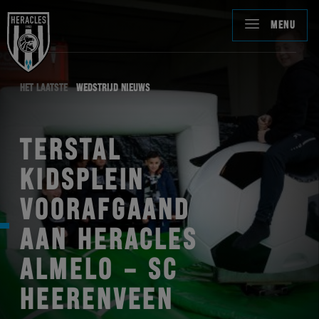
MENU
HET LAATSTE
WEDSTRIJD NIEUWS
TERSTAL
KIDSPLEIN
VOORAFGAAND
AAN HERACLES
ALMELO – SC
HEERENVEEN