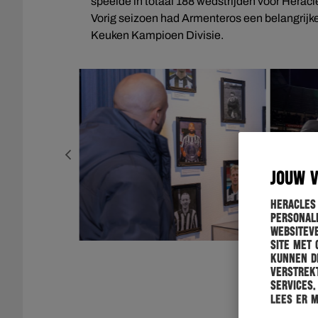
speelde in totaal 188 wedstrijden voor Herac
Vorig seizoen had Armenteros een belangrijk
Keuken Kampioen Divisie.
JOUW 
Heracles
personali
websiteve
site met 
kunnen de
verstrekt
services.
Lees er 