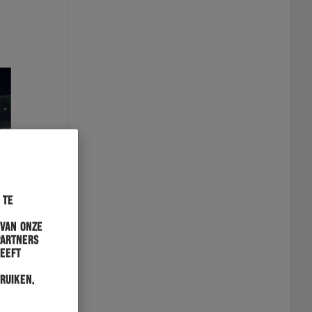
 te
 van onze
partners
heeft
ruiken.