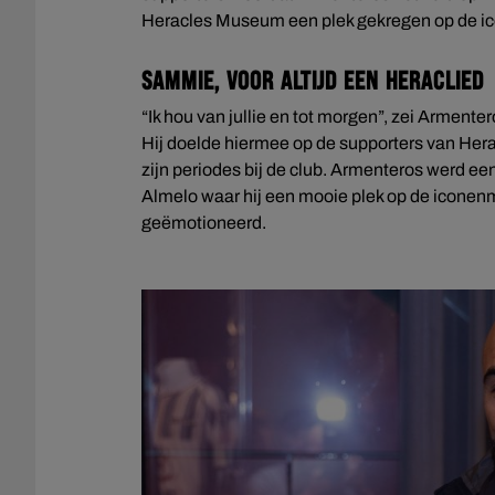
Heracles Museum een plek gekregen op de i
Sammie, voor altijd een Heraclied
“Ik hou van jullie en tot morgen”, zei Arment
Hij doelde hiermee op de supporters van Herac
zijn periodes bij de club. Armenteros werd e
Almelo waar hij een mooie plek op de iconen
geëmotioneerd.