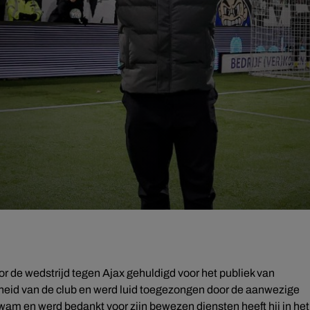
T
 de wedstrijd tegen Ajax gehuldigd voor het publiek van
cheid van de club en werd luid toegezongen door de aanwezige
wam en werd bedankt voor zijn bewezen diensten heeft hij in het