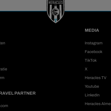
MEDIA
ten
Instagram
Facebook
TikTok
ratie
X
orm
Heracles TV
Youtube
TRAVEL PARTNER
LinkedIn
Heracles Alme
n.com