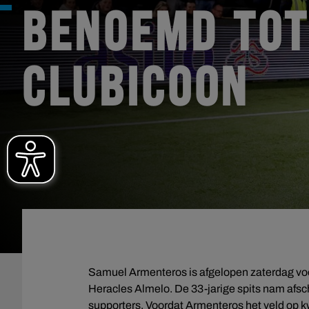
BENOEMD TO
CLUBICOON
Samuel Armenteros is afgelopen zaterdag voor
Heracles Almelo. De 33-jarige spits nam afs
supporters. Voordat Armenteros het veld op k