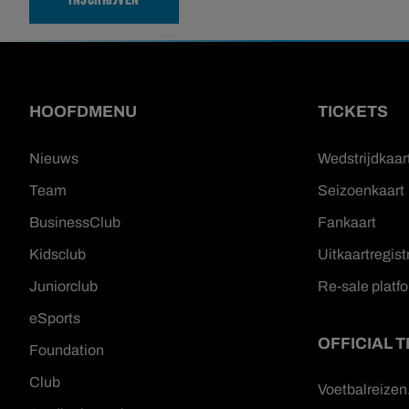
INSCHRIJVEN
HOOFDMENU
TICKETS
Nieuws
Wedstrijdkaar
Team
Seizoenkaart
BusinessClub
Fankaart
Kidsclub
Uitkaartregist
Juniorclub
Re-sale platf
eSports
OFFICIAL 
Foundation
Club
Voetbalreize