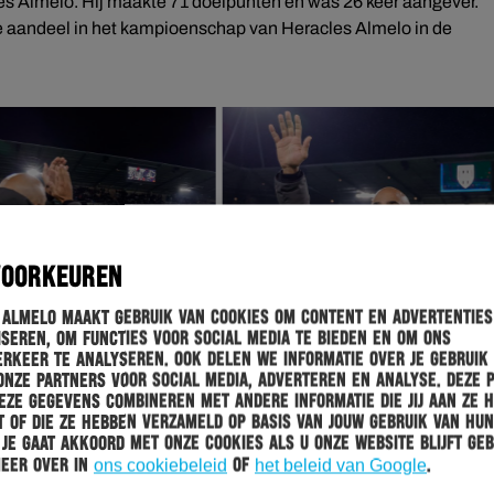
les Almelo. Hij maakte 71 doelpunten en was 26 keer aangever.
e aandeel in het kampioenschap van Heracles Almelo in de
VOORKEUREN
 Almelo maakt gebruik van cookies om content en advertenties
seren, om functies voor social media te bieden en om ons
rkeer te analyseren. Ook delen we informatie over je gebruik
onze partners voor social media, adverteren en analyse. Deze 
ze gegevens combineren met andere informatie die jij aan ze 
 of die ze hebben verzameld op basis van jouw gebruik van hun
 Je gaat akkoord met onze cookies als u onze website blijft geb
meer over in
ons cookiebeleid
of
het beleid van Google
.