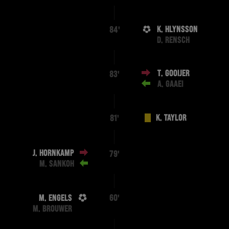
K. HLYNSSON
84'
D. RENSCH
T. GOOIJER
83'
A. GAAEI
K. TAYLOR
81'
J. HORNKAMP
79'
M. SANKOH
M. ENGELS
60'
M. BROUWER