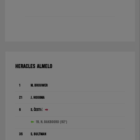
HERACLES ALMELO
1
M. Brouwer
21
J. Hoogma
6
S. Čestić
19. N. Bakboord (92')
35
S. Bultman