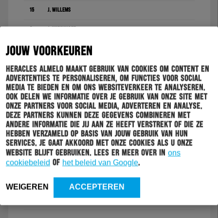
15
J. Willems
3
J. Wieckhoff
29
E. Hansson
JOUW VOORKEUREN
8. M. Engels (56')
Heracles Almelo maakt gebruik van cookies om content en
advertenties te personaliseren, om functies voor social
14
B. De Keersmaecker
media te bieden en om ons websiteverkeer te analyseren.
Ook delen we informatie over je gebruik van onze site met
onze partners voor social media, adverteren en analyse.
18
M. Vejinović
Deze partners kunnen deze gegevens combineren met
andere informatie die jij aan ze heeft verstrekt of die ze
17. T. Bruns (46')
hebben verzameld op basis van jouw gebruik van hun
services. Je gaat akkoord met onze cookies als u onze
5
J. Bruijn
website blijft gebruiken. Lees er meer over in
ons
cookiebeleid
of
het beleid van Google
.
7. B. Limbombe (56')
23
J. Hornkamp
WEIGEREN
ACCEPTEREN
44. M. Sankoh (79')