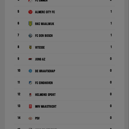
FC Emmen
5
1
Almere City FC
6
1
RKC Waalwijk
7
1
FC Den Bosch
8
1
Vitesse
9
0
Jong AZ
10
0
De Graafschap
11
0
FC Eindhoven
12
0
Helmond Sport
13
0
MVV Maastricht
14
0
PSV