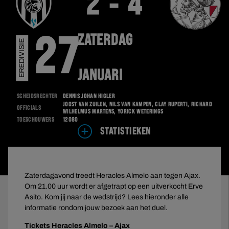
2 - 4
ZATERDAG
27
EREDIVISIE
JANUARI
Scheidsrechter
Dennis Johan Higler
Joost van Zuilen, Nils van Kampen, Clay Ruperti, Richard
Officials
Wilhelmus Martens, Yorick Weterings
Toeschouwers
12080
STATISTIEKEN
Zaterdagavond treedt Heracles Almelo aan tegen Ajax.
Om 21.00 uur wordt er afgetrapt op een uitverkocht Erve
Asito. Kom jij naar de wedstrijd? Lees hieronder alle
informatie rondom jouw bezoek aan het duel.
Tickets Heracles Almelo – Ajax