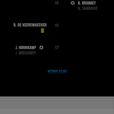
B. BROBBEY
16'
B. TAHIROVIĆ
B. DE KEERSMAECKER
15'
J. HORNKAMP
12'
J. WIECKHOFF
AFTRAP 22:03