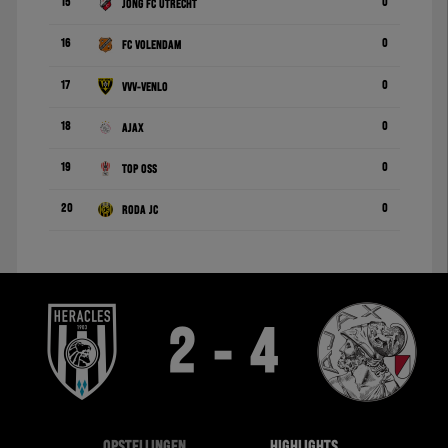
15
0
Jong FC Utrecht
16
0
FC Volendam
17
0
VVV-Venlo
18
0
Ajax
19
0
TOP Oss
20
0
Roda JC
2 - 4
OPSTELLINGEN
HIGHLIGHTS