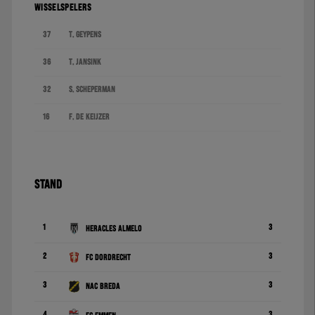
WISSELSPELERS
37
T. Geypens
36
T. Jansink
32
S. Scheperman
16
F. de Keijzer
STAND
1
3
Heracles Almelo
2
3
FC Dordrecht
3
3
NAC Breda
4
3