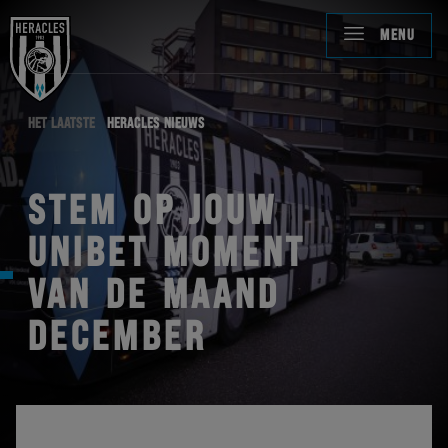
MENU
HET LAATSTE
HERACLES NIEUWS
STEM OP JOUW
UNIBET MOMENT
VAN DE MAAND
DECEMBER