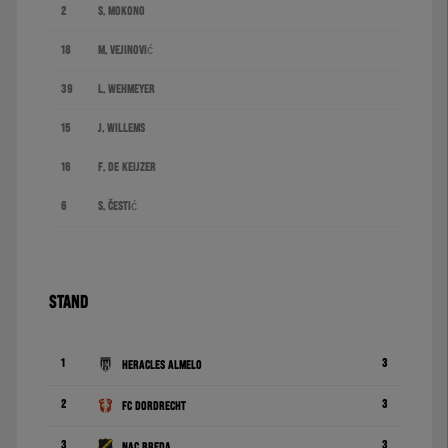
2
S. Mokono
18
M. Vejinović
39
L. Wehmeyer
15
J. Willems
16
F. de Keijzer
6
S. Čestić
STAND
1
3
Heracles Almelo
2
3
FC Dordrecht
3
3
NAC Breda