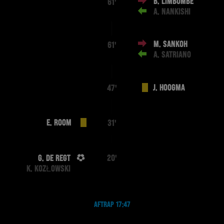
B. LIMBOMBE
61'
A. NANKISHI
M. SANKOH
61'
A. SATRIANO
J. HOOGMA
47'
E. ROOM
31'
G. DE REGT
20'
K. KOZŁOWSKI
AFTRAP 17:47