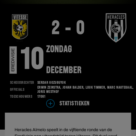
2 - 0
ZONDAG
10
EREDIVISIE
DECEMBER
Scheidsrechter
Serdar Gözübüyük
Erwin Zeinstra, Johan Balder, Luuk Timmer, Marc Nagtegaal,
Officials
Joris Westhof
Toeschouwers
17061
STATISTIEKEN
Heracles Almelo speelt in de vijftiende ronde van de