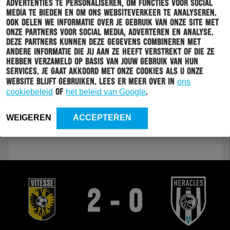
14
0
advertenties te personaliseren, om functies voor social
PSV
media te bieden en om ons websiteverkeer te analyseren.
Ook delen we informatie over je gebruik van onze site met
15
0
Jong FC Utrecht
onze partners voor social media, adverteren en analyse.
Deze partners kunnen deze gegevens combineren met
16
0
FC Volendam
andere informatie die jij aan ze heeft verstrekt of die ze
hebben verzameld op basis van jouw gebruik van hun
17
0
VVV-Venlo
services. Je gaat akkoord met onze cookies als u onze
website blijft gebruiken. Lees er meer over in
ons
18
0
Ajax
cookiebeleid
of
het beleid van Google
.
19
0
TOP Oss
WEIGEREN
ACCEPTEREN
20
0
Roda JC
2 - 0