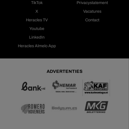
TikTok
Privacystatement
X
Vacatures
Heracles TV
Contact
Youtube
LinkedIn
Heracles Almelo App
ADVERTENTIES