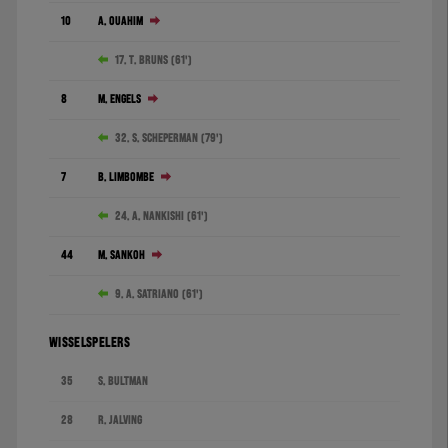
10
A. Ouahim
17. T. Bruns (61')
8
M. Engels
32. S. Scheperman (79')
7
B. Limbombe
24. A. Nankishi (61')
44
M. Sankoh
9. A. Satriano (61')
WISSELSPELERS
35
S. Bultman
28
R. Jalving