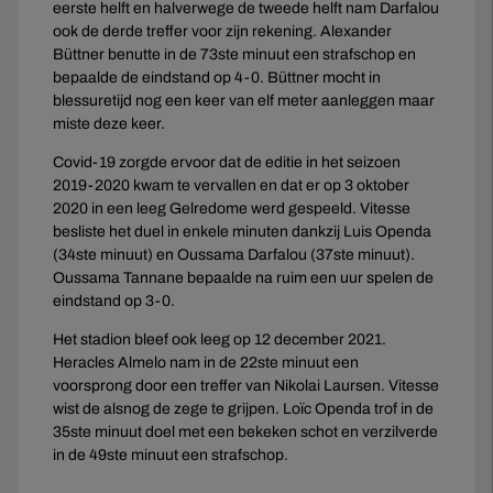
eerste helft en halverwege de tweede helft nam Darfalou
ook de derde treffer voor zijn rekening. Alexander
Büttner benutte in de 73ste minuut een strafschop en
bepaalde de eindstand op 4-0. Büttner mocht in
blessuretijd nog een keer van elf meter aanleggen maar
miste deze keer.
Covid-19 zorgde ervoor dat de editie in het seizoen
2019-2020 kwam te vervallen en dat er op 3 oktober
2020 in een leeg Gelredome werd gespeeld. Vitesse
besliste het duel in enkele minuten dankzij Luis Openda
(34ste minuut) en Oussama Darfalou (37ste minuut).
Oussama Tannane bepaalde na ruim een uur spelen de
eindstand op 3-0.
Het stadion bleef ook leeg op 12 december 2021.
Heracles Almelo nam in de 22ste minuut een
voorsprong door een treffer van Nikolai Laursen. Vitesse
wist de alsnog de zege te grijpen. Loïc Openda trof in de
35ste minuut doel met een bekeken schot en verzilverde
in de 49ste minuut een strafschop.