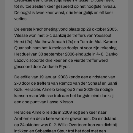
Eredivisie een uitwedstrijd tegen Vitesse. Dit duel werd
tot nu toe zestien keer gespeeld op het hoogste niveau.
De oogst is twee keer winst, drie keer gelijk en elf keer
verlies.
De eerste krachtmeting vond plaats op 29 oktober 2005.
Vitesse won met 5-1 dankzij de treffers van Youssouf
Hersi (2x), Matthew Amoah (2x) en Tom de Mul. Kwame
Quansah nam het Almelose doelpunt voor zijn rekening.
Het duel van 30 september 2006 eindigde in 4-0. Danko
Lazovic scoorde drie keer en de vierde treffer werd
gescoord door Anduele Pryor.
De editie van 19 januari 2008 kende een eindstand van
2-0 door de treffers van Remco van der Schaaf en Santi
Kolk. Heracles Almelo kreeg op 3 mei 2009 de nodige
kansen maar Vitesse trok aan het langste eind dankzij
een doelpunt van Lasse Nilsson.
Heracles Almelo reisde in 2009 nog een keer naar
Arnhem en deze keer werd er gewonnen. De eindstand
op 24 oktober was 0-2. Willie Overtoom kon van dichtbij
intikken en Sebastiaan Steur trof het doel met een