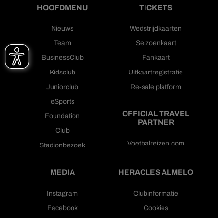
HOOFDMENU
TICKETS
Nieuws
Wedstrijdkaarten
Team
Seizoenkaart
BusinessClub
Fankaart
Kidsclub
Uitkaartregistratie
Juniorclub
Re-sale platform
eSports
OFFICIAL TRAVEL
Foundation
PARTNER
Club
Voetbalreizen.com
Stadionbezoek
MEDIA
HERACLES ALMELO
Instagram
Clubinformatie
Facebook
Cookies