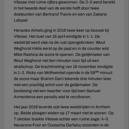
Vitesse met ruime cijfers gewonnen. De 3-0 werd bereikt
in het tweede deel van de eerste helft door twee
doelpunten van Bertrand Traore en een van Zakaria
Labyad.
Heracles Almelo ging in 2016 twee keer op bezoek bij
Vitesse. Het duel van 16 april eindigde in 1-1. De
wedstrijd werd vlak na de rust opengebroken. Wout
Weghorst mikte eerst op de paal en in de counter wist
Milot Rashica de score te openen. De gelijkmaker van
Wout Weghorst viel tien minuten voor tijd uit een
strafschop. De krachtmeting van 16 november eindigde
ste
in 1-2. Ricky van Wolfswinkel opende in de 58
minuut
de score maar Brahim Darri tekende drie minuten later
met een prachtig schot voor de gelijkmaker. De
beslissing viel een kwartier voor tijd toen Samuel
Armenteros een penalty wist te verzilveren.
Het jaar 2018 leverde ook twee wedstrijden in Arnhem
op. Beide ploegen wisten op 17 maart niet te scoren. Op
7 oktober boekte Vitesse echter een ruime zege: 4-0.
Navarone Foor en Oussama Darfalou scoorden in de