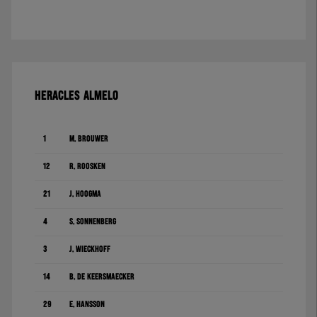
HERACLES ALMELO
1
M. Brouwer
12
R. Roosken
21
J. Hoogma
4
S. Sonnenberg
3
J. Wieckhoff
14
B. De Keersmaecker
29
E. Hansson