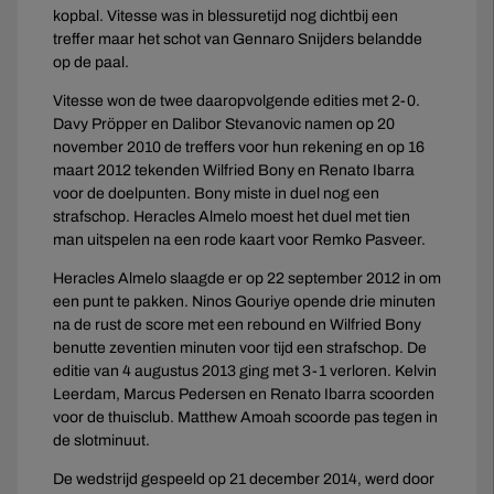
kopbal. Vitesse was in blessuretijd nog dichtbij een
treffer maar het schot van Gennaro Snijders belandde
op de paal.
Vitesse won de twee daaropvolgende edities met 2-0.
Davy Pröpper en Dalibor Stevanovic namen op 20
november 2010 de treffers voor hun rekening en op 16
maart 2012 tekenden Wilfried Bony en Renato Ibarra
voor de doelpunten. Bony miste in duel nog een
strafschop. Heracles Almelo moest het duel met tien
man uitspelen na een rode kaart voor Remko Pasveer.
Heracles Almelo slaagde er op 22 september 2012 in om
een punt te pakken. Ninos Gouriye opende drie minuten
na de rust de score met een rebound en Wilfried Bony
benutte zeventien minuten voor tijd een strafschop. De
editie van 4 augustus 2013 ging met 3-1 verloren. Kelvin
Leerdam, Marcus Pedersen en Renato Ibarra scoorden
voor de thuisclub. Matthew Amoah scoorde pas tegen in
de slotminuut.
De wedstrijd gespeeld op 21 december 2014, werd door