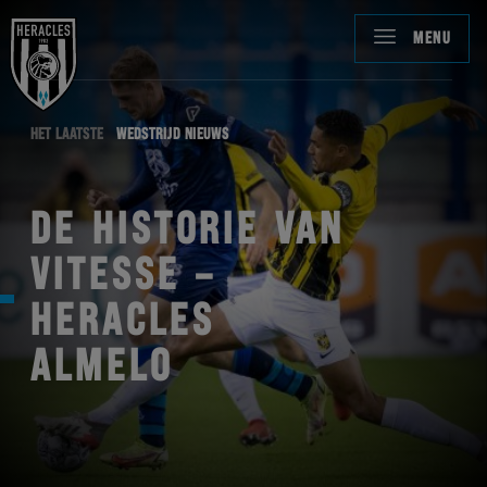
MENU
HET LAATSTE
WEDSTRIJD NIEUWS
DE HISTORIE VAN
VITESSE –
HERACLES
ALMELO