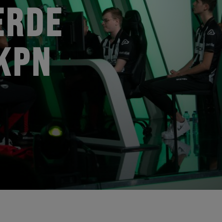
ERDE
KPN