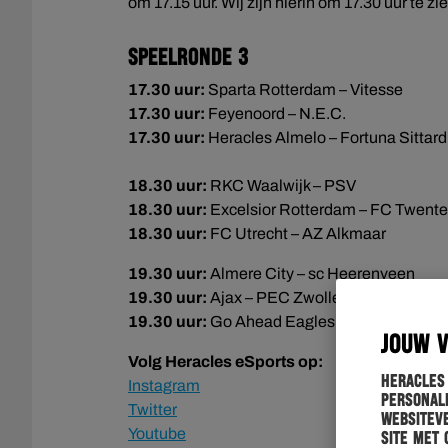
om 17.15 uur. Wij zijn hierin om 17.30 uur te z
Speelronde 3
17.30 uur:
Sparta Rotterdam – Vitesse
17.30 uur:
Feyenoord – N.E.C.
17.30 uur:
Heracles Almelo – Fortuna Sittard
18.30 uur:
RKC Waalwijk – PSV
18.30 uur:
Excelsior Rotterdam – FC Twente
18.30 uur:
FC Utrecht – AZ Alkmaar
19.30 uur:
Almere City – sc Heerenveen
19.30 uur:
Ajax – PEC Zwolle
19.30 uur:
Go Ahead Eagles – FC Volendam
JOUW 
Volg Heracles eSports op:
Heracles
Instagram
personali
Twitter
websiteve
Youtube
site met 