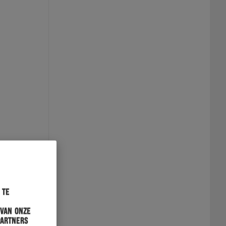
 te
 van onze
partners