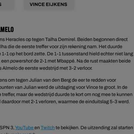
S
VINCE EIJKENS
lmelo
ens Heracles op tegen Talha Demirel. Beiden begonnen direct
ha die de eerste treffer voor zijn rekening nam. Het duurde
e 1-1 op het bord zette. De 1-1 tussenstand hield echter niet lang
a een
powershot
de 2-1 met Mbappé. Na de rust maakten beide
Almelo de eerste wedstrijd met 3-2 verloor.
kens om tegen Julian van den Berg de eer te redden voor
nten van Julian werd de uitdaging voor Vince te groot. In de
reffer, maar de wedstrijd duurde te kort om nog mee te kunnen
 daardoor met 2-1 verloren, waarmee de einduitslag 5-3 werd.
ESPN 3,
YouTube
en
Twitch
te bekijken. De uitzending zal starten