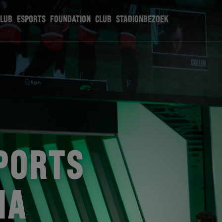
CLUB
ESPORTS
FOUNDATION
CLUB
STADIONBEZOEK
PORTS
NA