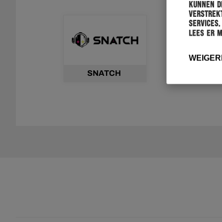
kunnen de
verstrekt
services.
Lees er 
WEIGER
SNATCH