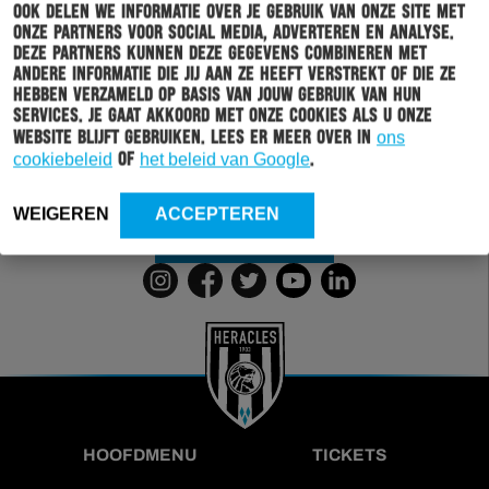
Ook delen we informatie over je gebruik van onze site met
onze partners voor social media, adverteren en analyse.
Schrijf je in voor onze nieuwsbrief
Deze partners kunnen deze gegevens combineren met
andere informatie die jij aan ze heeft verstrekt of die ze
Wil jij altijd en overal op de hoogte gehouden worden
hebben verzameld op basis van jouw gebruik van hun
van al het clubnieuws? Schrijf je dan in voor de
services. Je gaat akkoord met onze cookies als u onze
nieuwsbrief van Heracles Almelo. Doordat je zelf aan
website blijft gebruiken. Lees er meer over in
ons
kan geven welk nieuws jij van ons wil ontvangen,
cookiebeleid
of
het beleid van Google
.
sturen wij alleen nieuws wat voor jou relevant is.
WEIGEREN
ACCEPTEREN
INSCHRIJVEN
HOOFDMENU
TICKETS