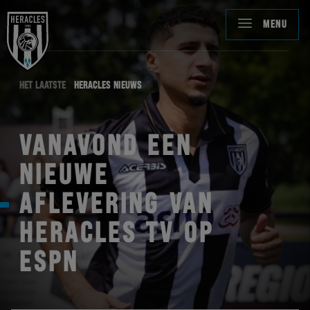
MENU
HET LAATSTE
HERACLES NIEUWS
VANAVOND EEN
NIEUWE
AFLEVERING VAN
HERACLES TV OP
ESPN