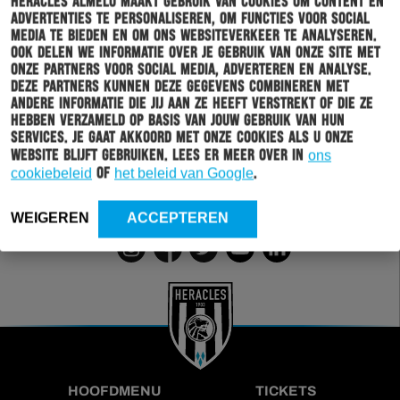
Heracles Almelo maakt gebruik van cookies om content en
advertenties te personaliseren, om functies voor social
media te bieden en om ons websiteverkeer te analyseren.
Schrijf je in voor onze nieuwsbrief
Ook delen we informatie over je gebruik van onze site met
onze partners voor social media, adverteren en analyse.
Deze partners kunnen deze gegevens combineren met
Wil jij altijd en overal op de hoogte gehouden worden
andere informatie die jij aan ze heeft verstrekt of die ze
van al het clubnieuws? Schrijf je dan in voor de
hebben verzameld op basis van jouw gebruik van hun
nieuwsbrief van Heracles Almelo. Doordat je zelf aan
services. Je gaat akkoord met onze cookies als u onze
kan geven welk nieuws jij van ons wil ontvangen,
website blijft gebruiken. Lees er meer over in
ons
sturen wij alleen nieuws wat voor jou relevant is.
cookiebeleid
of
het beleid van Google
.
INSCHRIJVEN
WEIGEREN
ACCEPTEREN
HOOFDMENU
TICKETS