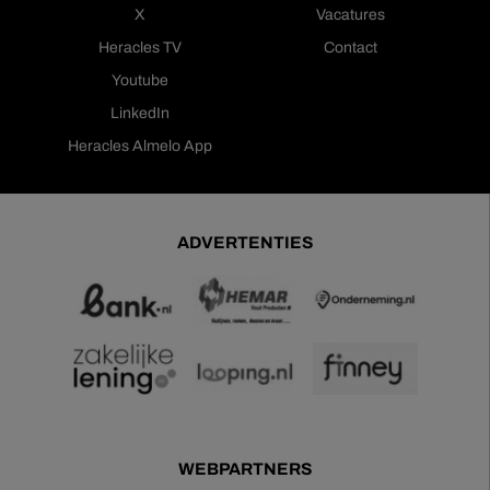
X
Vacatures
Heracles TV
Contact
Youtube
LinkedIn
Heracles Almelo App
ADVERTENTIES
WEBPARTNERS