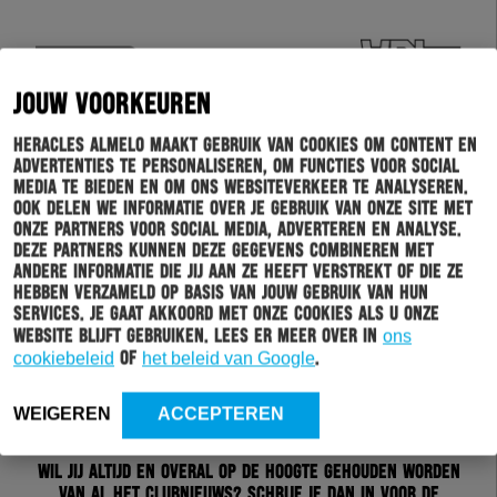
JOUW VOORKEUREN
Heracles Almelo maakt gebruik van cookies om content en
advertenties te personaliseren, om functies voor social
media te bieden en om ons websiteverkeer te analyseren.
Ook delen we informatie over je gebruik van onze site met
onze partners voor social media, adverteren en analyse.
Deze partners kunnen deze gegevens combineren met
andere informatie die jij aan ze heeft verstrekt of die ze
hebben verzameld op basis van jouw gebruik van hun
services. Je gaat akkoord met onze cookies als u onze
website blijft gebruiken. Lees er meer over in
ons
cookiebeleid
of
het beleid van Google
.
WEIGEREN
ACCEPTEREN
Schrijf je in voor onze nieuwsbrief
Wil jij altijd en overal op de hoogte gehouden worden
van al het clubnieuws? Schrijf je dan in voor de