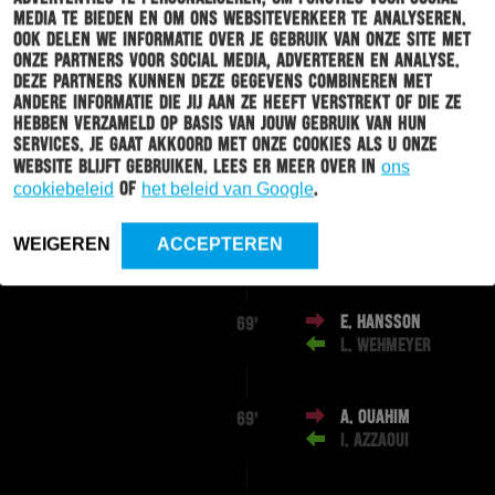
media te bieden en om ons websiteverkeer te analyseren.
Ook delen we informatie over je gebruik van onze site met
M. VEJINOVIĆ
81'
onze partners voor social media, adverteren en analyse.
Deze partners kunnen deze gegevens combineren met
andere informatie die jij aan ze heeft verstrekt of die ze
hebben verzameld op basis van jouw gebruik van hun
K. LEIDSMAN
77'
services. Je gaat akkoord met onze cookies als u onze
J. MARGARITHA
website blijft gebruiken. Lees er meer over in
ons
cookiebeleid
of
het beleid van Google
.
B. VAN HOEVEN
73'
WEIGEREN
ACCEPTEREN
K. LEIDSMAN
E. HANSSON
69'
L. WEHMEYER
A. OUAHIM
69'
I. AZZAOUI