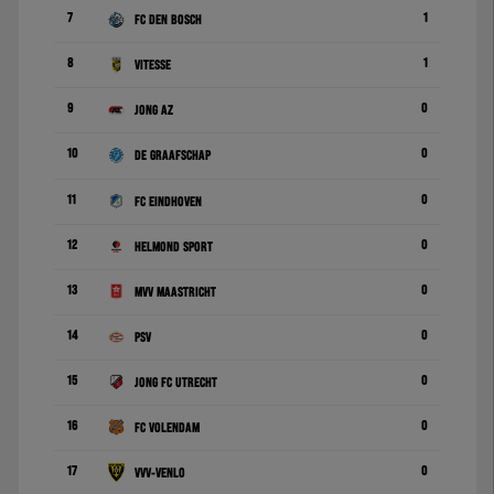
7
1
FC Den Bosch
8
1
Vitesse
9
0
Jong AZ
10
0
De Graafschap
11
0
FC Eindhoven
12
0
Helmond Sport
13
0
MVV Maastricht
14
0
PSV
15
0
Jong FC Utrecht
16
0
FC Volendam
17
0
VVV-Venlo