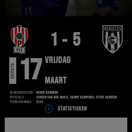
1 - 5
VRIJDAG
17
E
E
R
S
T
E
D
I
V
I
S
I
E
MAART
Scheidsrechter
Robin Gansner
Officials
Jeroen van der Waaij, Danny Kempinga, Steve Janssen
Toeschouwers
2221
STATISTIEKEN