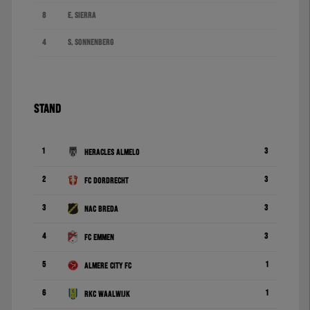
8
E. Sierra
4
S. Sonnenberg
STAND
1
3
Heracles Almelo
2
3
FC Dordrecht
3
3
NAC Breda
4
3
FC Emmen
5
1
Almere City FC
6
1
RKC Waalwijk