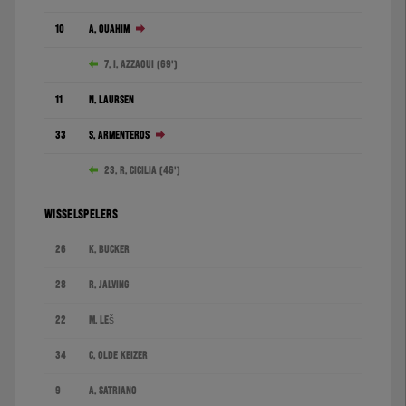
10
A. Ouahim
7. I. Azzaoui (69')
11
N. Laursen
33
S. Armenteros
23. R. Cicilia (46')
WISSELSPELERS
26
K. Bucker
28
R. Jalving
22
M. Leš
34
C. Olde Keizer
9
A. Satriano