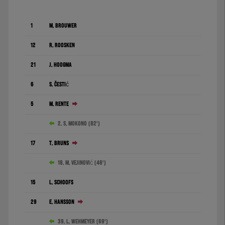
1
M. Brouwer
12
R. Roosken
21
J. Hoogma
6
S. Čestić
5
M. Rente
2. S. Mokono (82')
17
T. Bruns
18. M. Vejinović (46')
15
L. Schoofs
29
E. Hansson
39. L. Wehmeyer (69')