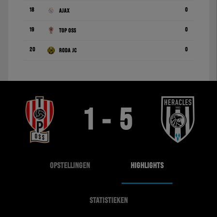
18
0
Ajax
19
0
TOP Oss
20
0
Roda JC
1 - 5
OPSTELLINGEN
HIGHLIGHTS
STATISTIEKEN