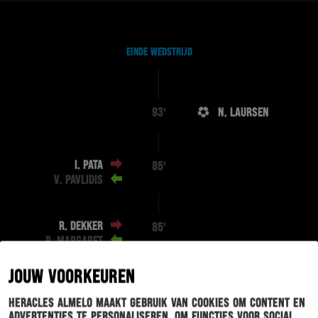
EINDE WEDSTRIJD
N. LAURSEN
93'
I. PATA
85'
V. PAVLIDIS
R. DEKKER
85'
R. MARGARET
JOUW VOORKEUREN
M. RENTE
82'
S. MOKONO
Heracles Almelo maakt gebruik van cookies om content en
advertenties te personaliseren, om functies voor social