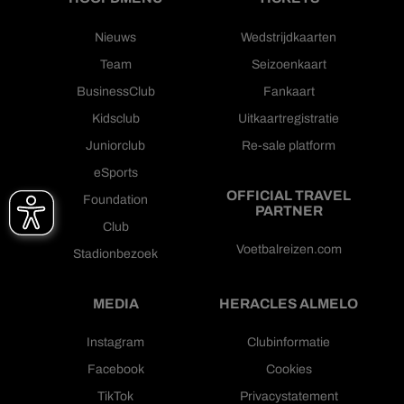
Nieuws
Wedstrijdkaarten
Team
Seizoenkaart
BusinessClub
Fankaart
Kidsclub
Uitkaartregistratie
Juniorclub
Re-sale platform
eSports
OFFICIAL TRAVEL
Foundation
PARTNER
Club
Voetbalreizen.com
Stadionbezoek
MEDIA
HERACLES ALMELO
Instagram
Clubinformatie
Facebook
Cookies
TikTok
Privacystatement