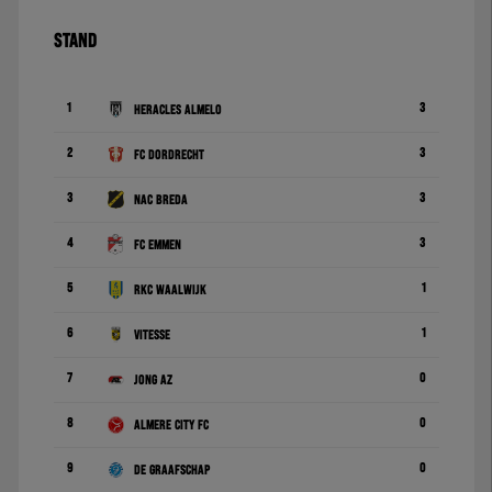
STAND
1
3
Heracles Almelo
2
3
FC Dordrecht
3
3
NAC Breda
4
3
FC Emmen
5
1
RKC Waalwijk
6
1
Vitesse
7
0
Jong AZ
8
0
Almere City FC
9
0
De Graafschap