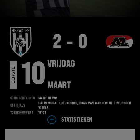
2 - 0
VRIJDAG
10
E
E
R
S
T
E
D
I
V
I
S
I
E
MAART
Scheidsrechter
Martijn Vos
Halis Murat Kucukerbir, Roan van Marrewijk, Tim Jeroen
Officials
Visser
Toeschouwers
11103
STATISTIEKEN