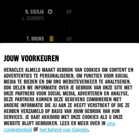
R. CICILIA
95'
L. SCHOOFS
T. BRUNS
86'
JOUW VOORKEUREN
S. ARMENTEROS
77'
R. CICILIA
Heracles Almelo maakt gebruik van cookies om content en
advertenties te personaliseren, om functies voor social
media te bieden en om ons websiteverkeer te analyseren.
A. OUAHIM
Ook delen we informatie over je gebruik van onze site met
77'
onze partners voor social media, adverteren en analyse.
E. SIERRA
Deze partners kunnen deze gegevens combineren met
andere informatie die jij aan ze heeft verstrekt of die ze
hebben verzameld op basis van jouw gebruik van hun
R. KEWAL
76'
services. Je gaat akkoord met onze cookies als u onze
J. ADDAI
website blijft gebruiken. Lees er meer over in
ons
cookiebeleid
of
het beleid van Google
.