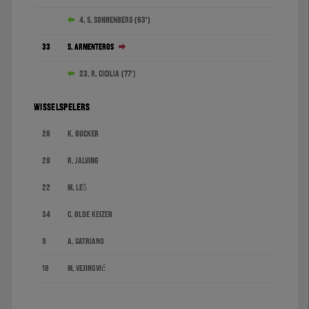
4. S. Sonnenberg (63')
33
S. Armenteros
23. R. Cicilia (77')
WISSELSPELERS
26
K. Bucker
28
R. Jalving
22
M. Leš
34
C. Olde Keizer
9
A. Satriano
18
M. Vejinović