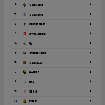
10
0
FC Den Bosch
11
0
FC Eindhoven
12
0
Helmond Sport
13
0
MVV Maastricht
14
0
PSV
15
0
Jong FC Utrecht
16
0
FC Volendam
17
0
VVV-Venlo
18
0
Ajax
19
0
TOP Oss
20
0
Roda JC