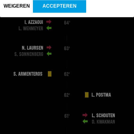
E. HANSSON
70'
WEIGEREN
ACCEPTEREN
I. AZZAOUI
64'
L. WEHMEYER
N. LAURSEN
63'
S. SONNENBERG
S. ARMENTEROS
62'
L. POSTMA
62'
L. SCHOUTEN
61'
D. KWAKMAN