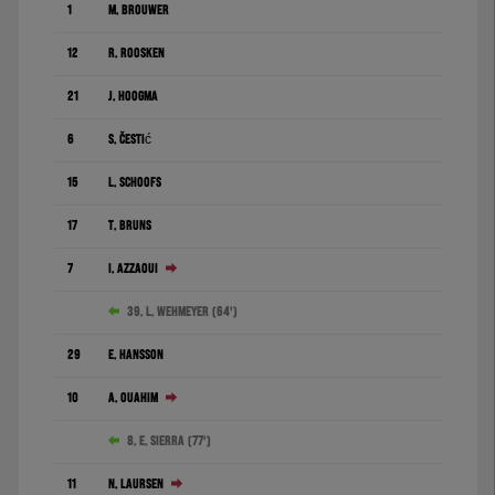
1
M. Brouwer
12
R. Roosken
21
J. Hoogma
6
S. Čestić
15
L. Schoofs
17
T. Bruns
7
I. Azzaoui
39. L. Wehmeyer (64')
29
E. Hansson
10
A. Ouahim
8. E. Sierra (77')
11
N. Laursen