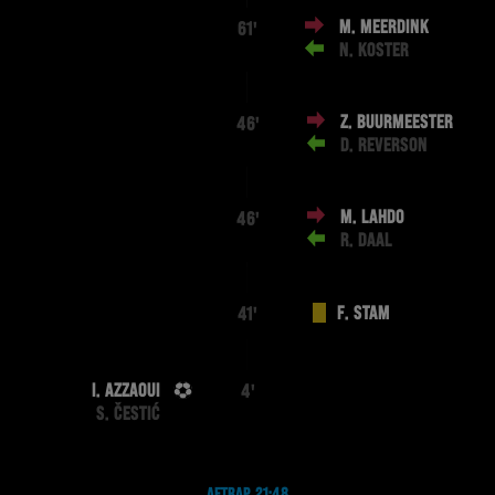
M. MEERDINK
61'
N. KOSTER
Z. BUURMEESTER
46'
D. REVERSON
M. LAHDO
46'
R. DAAL
F. STAM
41'
I. AZZAOUI
4'
S. ČESTIĆ
AFTRAP 21:48