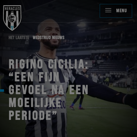
MENU
HET LAATSTE
WEDSTRIJD NIEUWS
RIGINO CICILIA:
“EEN FIJN
GEVOEL NA EEN
MOEILIJKE
PERIODE”