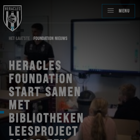
MENU
HET LAATSTE
FOUNDATION NIEUWS
HERACLES
FOUNDATION
START SAMEN
MET
BIBLIOTHEKEN
LEESPROJECT