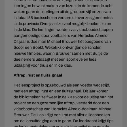
leerlingen bewust maken van lezen. In de komende acht
weken gaan de leerlingen uit de groepen vijf en zes van
in totaal 58 basisscholen verspreidt over zes gemeentes
in de provincie Overijssel zo veel mogelijk boeken lezen
in de klas. De leerlingen worden via videoboodschappen
aangemoedigd door voetballers van Heracles Almelo.
Dit jaar is doelman Michael Brouwer hét boegbeeld van
Scoor een Boek!. Wekelijks ontvangen de scholen
nieuwe filmpjes, waarin Brouwer samen met Bultje de
deelnemers uitdaagt met een sportieve en lees
uitdaging voor thuis en in de klas.
Aftrap, rust en fluitsignaal
Het leesproject is opgebouwd als een voetbalwedstrijd,
met een aftrap, rust en een fluitsignaal. Dit jaar komen
de bibliotheken zelf weer in de klas voor de uitleg van het
project en een gezamenlijke aftrap, versterkt door een
videoboodschap van Heracles Almelo-doelman Michael
Brouwer. De klas krijgt een krat met allerlei leesboeken
om de leesuitdaging aan te gaan. De leerkracht krijgt tips
en leuke materialen om er in de klas actief mee aan de