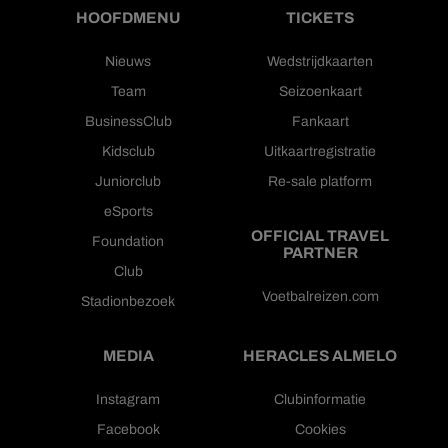
HOOFDMENU
TICKETS
Nieuws
Wedstrijdkaarten
Team
Seizoenkaart
BusinessClub
Fankaart
Kidsclub
Uitkaartregistratie
Juniorclub
Re-sale platform
eSports
OFFICIAL TRAVEL
Foundation
PARTNER
Club
Voetbalreizen.com
Stadionbezoek
MEDIA
HERACLES ALMELO
Instagram
Clubinformatie
Facebook
Cookies