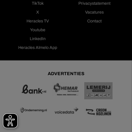
TikTok
Privacystatement
X
Vacatures
Heracles TV
Contact
Youtube
LinkedIn
Heracles Almelo App
ADVERTENTIES