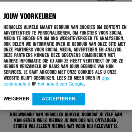
JOUW VOORKEUREN
Heracles Almelo maakt gebruik van cookies om content en
advertenties te personaliseren, om functies voor social
media te bieden en om ons websiteverkeer te analyseren.
Ook delen we informatie over je gebruik van onze site met
onze partners voor social media, adverteren en analyse.
Deze partners kunnen deze gegevens combineren met
andere informatie die jij aan ze heeft verstrekt of die ze
hebben verzameld op basis van jouw gebruik van hun
services. Je gaat akkoord met onze cookies als u onze
website blijft gebruiken. Lees er meer over in
ons
cookiebeleid
of
het beleid van Google
.
Schrijf je in voor onze nieuwsbrief
WEIGEREN
ACCEPTEREN
Wil jij altijd en overal op de hoogte gehouden worden
van al het clubnieuws? Schrijf je dan in voor de
nieuwsbrief van Heracles Almelo. Doordat je zelf aan
kan geven welk nieuws jij van ons wil ontvangen,
sturen wij alleen nieuws wat voor jou relevant is.