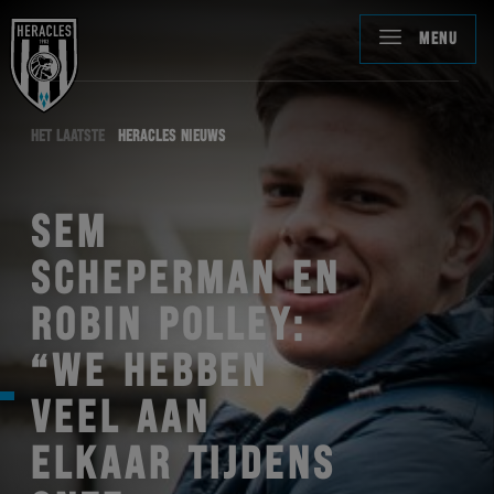
MENU
HET LAATSTE
HERACLES NIEUWS
SEM
SCHEPERMAN EN
ROBIN POLLEY:
“WE HEBBEN
VEEL AAN
ELKAAR TIJDENS